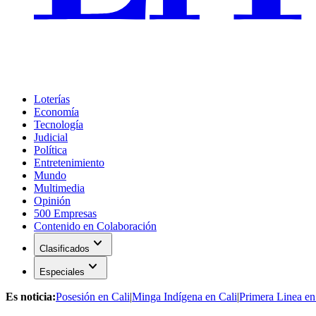
Loterías
Economía
Tecnología
Judicial
Política
Entretenimiento
Mundo
Multimedia
Opinión
500 Empresas
Contenido en Colaboración
expand_more
Clasificados
expand_more
Especiales
Es noticia:
Posesión en Cali
|
Minga Indígena en Cali
|
Primera Linea en