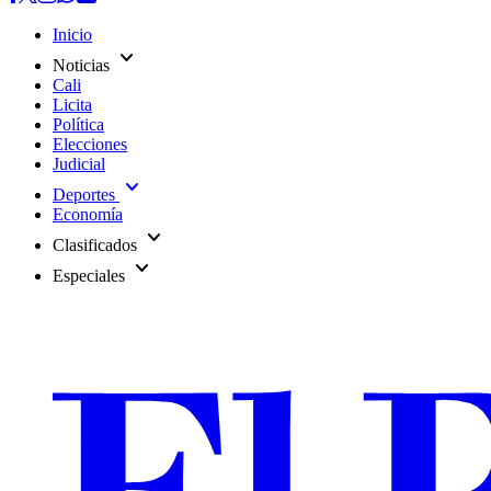
Inicio
expand_more
Noticias
Cali
Licita
Política
Elecciones
Judicial
expand_more
Deportes
Economía
expand_more
Clasificados
expand_more
Especiales