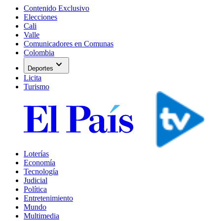
Contenido Exclusivo
Elecciones
Cali
Valle
Comunicadores en Comunas
Colombia
expand_more
Deportes
Licita
Turismo
Loterías
Economía
Tecnología
Judicial
Política
Entretenimiento
Mundo
Multimedia