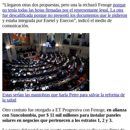
“Llegaron otras dos propuestas, pero una la rechazó Fenoge
porque
no tenía todas las hojas firmadas por el representante legal. La otra
fue descalificada porque no presentó los documentos que le pidieron
y estaba integrada por Enetel y Enecon”, indicó el medio de
comunicación.
Estas serían las maniobras que haría Petro para salvar la reforma de
la salud
Otro contrato fue otorgado a ET Progresiva con Fenoge,
en alianza
con Suncolombia, por $ 11 mil millones para instalar paneles
solares en negocios que pertenecen a los estratos 1, 2 y 3.