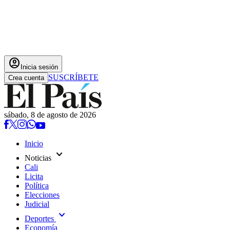
account_circle
Inicia sesión
SUSCRÍBETE
Crea cuenta
sábado, 8 de agosto de 2026
Inicio
expand_more
Noticias
Cali
Licita
Política
Elecciones
Judicial
expand_more
Deportes
Economía