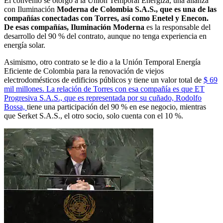
El convenio se otorgó a la Unión Temporal Energiza, una alianza
con Iluminación
Moderna de Colombia S.A.S., que es una de las
compañías conectadas con Torres, así como Enetel y Enecon.
De esas compañías, Iluminación Moderna
es la responsable del
desarrollo del 90 % del contrato, aunque no tenga experiencia en
energía solar.
Asimismo, otro contrato se le dio a la Unión Temporal Energía
Eficiente de Colombia para la renovación de viejos
electrodomésticos de edificios públicos y tiene un valor total de
$ 69
mil millones. La relación de Torres con esa compañía es que ET
Progresiva S.A.S., que es representada por su cuñado, Rodolfo
Bossa,
tiene una participación del 90 % en ese negocio, mientras
que Serket S.A.S., el otro socio, solo cuenta con el 10 %.