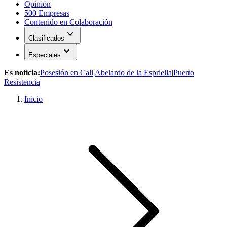
Opinión
500 Empresas
Contenido en Colaboración
expand_more
Clasificados
expand_more
Especiales
Es noticia:
Posesión en Cali
|
Abelardo de la Espriella
|
Puerto
Resistencia
Inicio