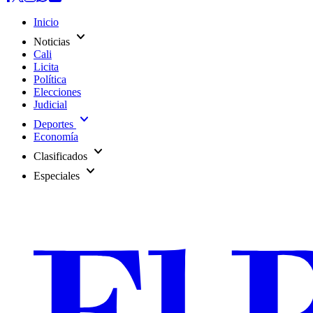
Inicio
expand_more
Noticias
Cali
Licita
Política
Elecciones
Judicial
expand_more
Deportes
Economía
expand_more
Clasificados
expand_more
Especiales