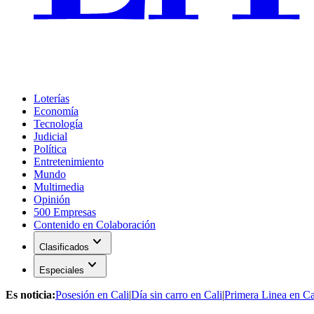
Loterías
Economía
Tecnología
Judicial
Política
Entretenimiento
Mundo
Multimedia
Opinión
500 Empresas
Contenido en Colaboración
expand_more
Clasificados
expand_more
Especiales
Es noticia:
Posesión en Cali
|
Día sin carro en Cali
|
Primera Linea en Ca