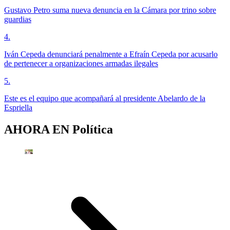
Gustavo Petro suma nueva denuncia en la Cámara por trino sobre
guardias
4
.
Iván Cepeda denunciará penalmente a Efraín Cepeda por acusarlo
de pertenecer a organizaciones armadas ilegales
5
.
Este es el equipo que acompañará al presidente Abelardo de la
Espriella
AHORA EN
Política