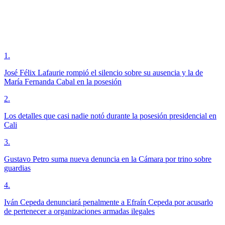
1
.
José Félix Lafaurie rompió el silencio sobre su ausencia y la de
María Fernanda Cabal en la posesión
2
.
Los detalles que casi nadie notó durante la posesión presidencial en
Cali
3
.
Gustavo Petro suma nueva denuncia en la Cámara por trino sobre
guardias
4
.
Iván Cepeda denunciará penalmente a Efraín Cepeda por acusarlo
de pertenecer a organizaciones armadas ilegales