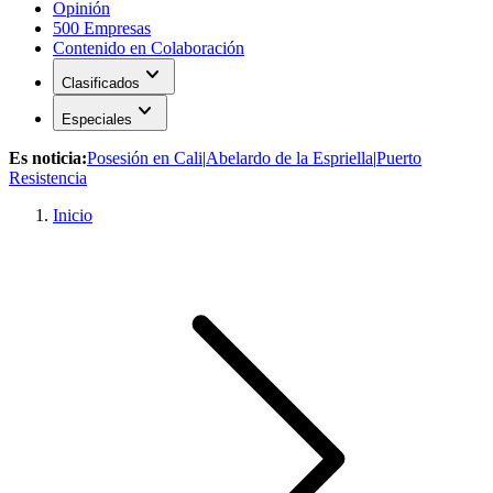
Opinión
500 Empresas
Contenido en Colaboración
expand_more
Clasificados
expand_more
Especiales
Es noticia:
Posesión en Cali
|
Abelardo de la Espriella
|
Puerto
Resistencia
Inicio