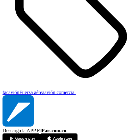
fac
avión
Fuerza aérea
avión comercial
Descarga la APP
ElPaís.com.co
: