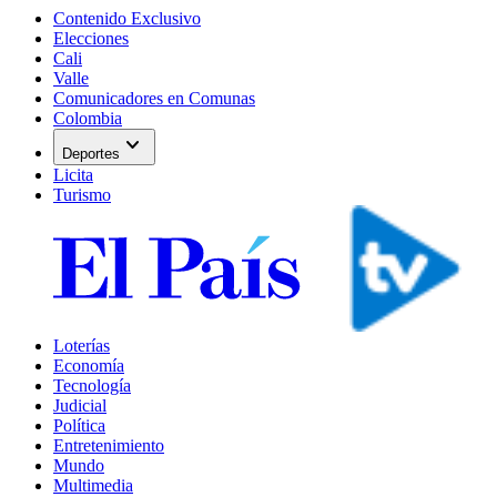
Contenido Exclusivo
Elecciones
Cali
Valle
Comunicadores en Comunas
Colombia
expand_more
Deportes
Licita
Turismo
Loterías
Economía
Tecnología
Judicial
Política
Entretenimiento
Mundo
Multimedia