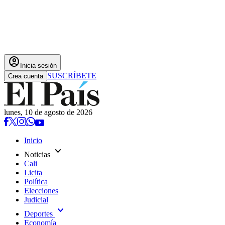
account_circle
Inicia sesión
SUSCRÍBETE
Crea cuenta
lunes, 10 de agosto de 2026
Inicio
expand_more
Noticias
Cali
Licita
Política
Elecciones
Judicial
expand_more
Deportes
Economía