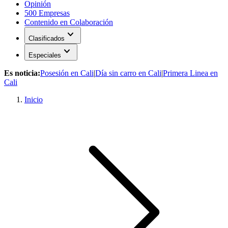
Opinión
500 Empresas
Contenido en Colaboración
expand_more
Clasificados
expand_more
Especiales
Es noticia:
Posesión en Cali
|
Día sin carro en Cali
|
Primera Linea en
Cali
Inicio