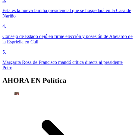
3
.
Esta es la nueva familia presidencial que se hospedará en la Casa de
Nariño
4
.
Consejo de Estado dejó en firme elección y posesión de Abelardo de
la Espriella en Cali
5
.
Margarita Rosa de Francisco mandó crítica directa al presidente
Petro
AHORA EN
Política