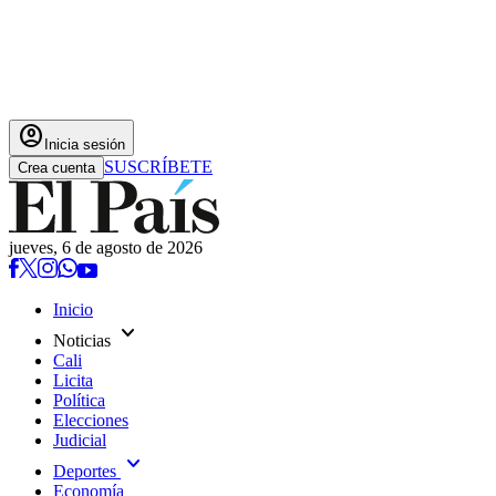
account_circle
Inicia sesión
SUSCRÍBETE
Crea cuenta
jueves, 6 de agosto de 2026
Inicio
expand_more
Noticias
Cali
Licita
Política
Elecciones
Judicial
expand_more
Deportes
Economía