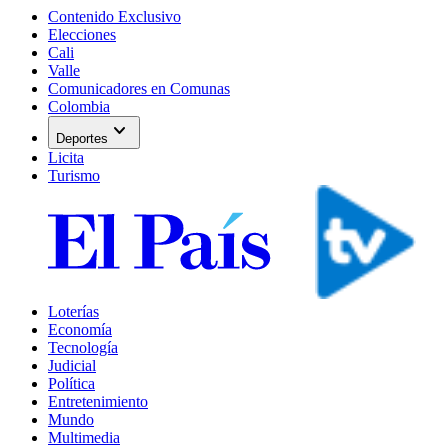
Contenido Exclusivo
Elecciones
Cali
Valle
Comunicadores en Comunas
Colombia
expand_more
Deportes
Licita
Turismo
Loterías
Economía
Tecnología
Judicial
Política
Entretenimiento
Mundo
Multimedia