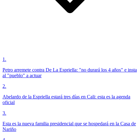
1
.
Petro arremete contra De La Espriella: "no durará los 4 años" e insta
al "pueblo" a actuar
2
.
Abelardo de la Espriella estará tres días en Cali: esta es la agenda
oficial
3
.
Esta es la nueva familia presidencial que se hospedará en la Casa de
Nariño
4
.