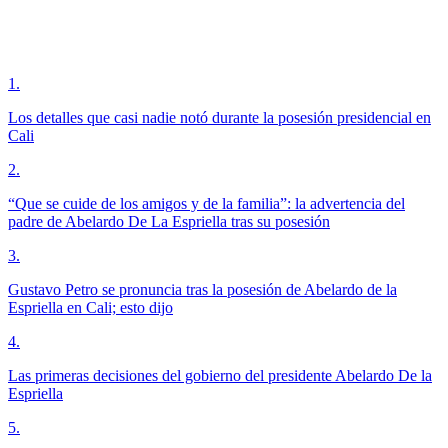
1
.
Los detalles que casi nadie notó durante la posesión presidencial en
Cali
2
.
“Que se cuide de los amigos y de la familia”: la advertencia del
padre de Abelardo De La Espriella tras su posesión
3
.
Gustavo Petro se pronuncia tras la posesión de Abelardo de la
Espriella en Cali; esto dijo
4
.
Las primeras decisiones del gobierno del presidente Abelardo De la
Espriella
5
.