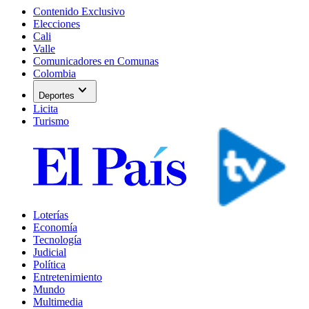
Contenido Exclusivo
Elecciones
Cali
Valle
Comunicadores en Comunas
Colombia
expand_more
Deportes
Licita
Turismo
Loterías
Economía
Tecnología
Judicial
Política
Entretenimiento
Mundo
Multimedia