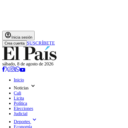
account_circle
Inicia sesión
SUSCRÍBETE
Crea cuenta
sábado, 8 de agosto de 2026
Inicio
expand_more
Noticias
Cali
Licita
Política
Elecciones
Judicial
expand_more
Deportes
Economía