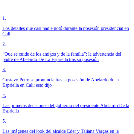
1
.
Los detalles que casi nadie notó durante la posesión presidencial en
Cali
2
.
“Que se cuide de los amigos y de la familia”: la advertencia del
padre de Abelardo De La Espriella tras su posesión
3
.
Gustavo Petro se pronuncia tras la posesión de Abelardo de la
Espriella en Cali; esto dijo
4
.
Las primeras decisiones del gobierno del presidente Abelardo De la
Espriella
5
.
Las imágenes del look del alcalde Eder y Taliana Vargas en la