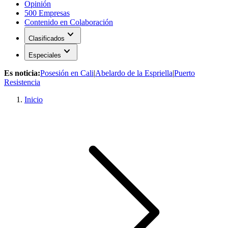
Opinión
500 Empresas
Contenido en Colaboración
expand_more
Clasificados
expand_more
Especiales
Es noticia:
Posesión en Cali
|
Abelardo de la Espriella
|
Puerto
Resistencia
Inicio