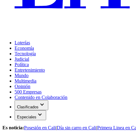
Loterías
Economía
Tecnología
Judicial
Política
Entretenimiento
Mundo
Multimedia
Opinión
500 Empresas
Contenido en Colaboración
expand_more
Clasificados
expand_more
Especiales
Es noticia:
Posesión en Cali
|
Día sin carro en Cali
|
Primera Linea en Ca