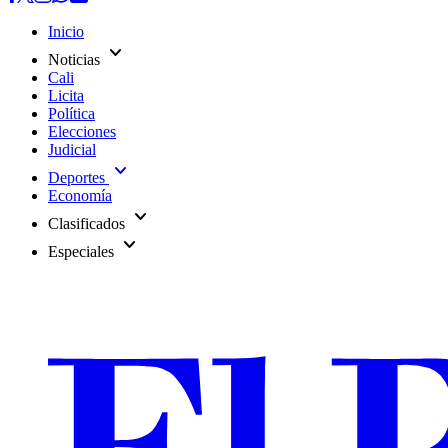
Inicio
expand_more
Noticias
Cali
Licita
Política
Elecciones
Judicial
expand_more
Deportes
Economía
expand_more
Clasificados
expand_more
Especiales