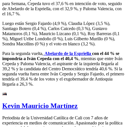
para Semana, Cepeda tuvo el 37,6 % en intención de voto, seguido
de Abelardo de la Espriella, con el 32,9 %, y Paloma Valencia, con
el 16,7 %.
Luego están Sergio Fajardo (4,9 %), Claudia López (3,5 %),
Santiago Botero (0,4 %), Carlos Caicedo (0,3 %), Gustavo
Matamoros (0,1 %), Mauricio Lizcano (0,1 %), Roy Barreras (0,1
%), Miguel Uribe Londoño (0 %), Luis Gilberto Murillo (0 %),
Sondra Macollins (0 %) y el voto en blanco (3,2 %).
Para la segunda vuelta,
Abelardo de la Espriella
con el 44 % se
impondría a Iván Cepeda con el 40,4 %
, mientras que entre Iván
Cepeda y Paloma Valencia, el aspirante de la izquierda llegaría al
39,2 % y la candidata del Centro Democrático tendría 40,6 %. Si la
segunda vuelta fuera entre Iván Cepeda y Sergio Fajardo, el primero
tendría el 39,4 % de los votos y el exgobernador de Antioquia
llegaría a 26,3 %.
Kevin Mauricio Martínez
Periodista de la Universidad Católica de Cali con 7 años de
experiencia en medios de comunicación. Apasionado por la política