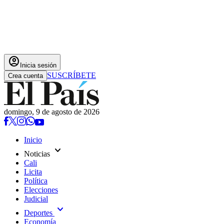
account_circle
Inicia sesión
SUSCRÍBETE
Crea cuenta
domingo, 9 de agosto de 2026
Inicio
expand_more
Noticias
Cali
Licita
Política
Elecciones
Judicial
expand_more
Deportes
Economía