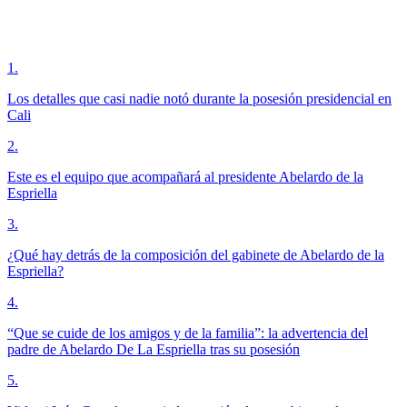
1
.
Los detalles que casi nadie notó durante la posesión presidencial en
Cali
2
.
Este es el equipo que acompañará al presidente Abelardo de la
Espriella
3
.
¿Qué hay detrás de la composición del gabinete de Abelardo de la
Espriella?
4
.
“Que se cuide de los amigos y de la familia”: la advertencia del
padre de Abelardo De La Espriella tras su posesión
5
.