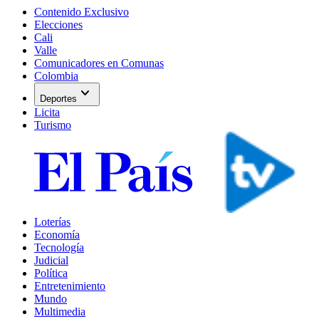
Contenido Exclusivo
Elecciones
Cali
Valle
Comunicadores en Comunas
Colombia
expand_more
Deportes
Licita
Turismo
Loterías
Economía
Tecnología
Judicial
Política
Entretenimiento
Mundo
Multimedia