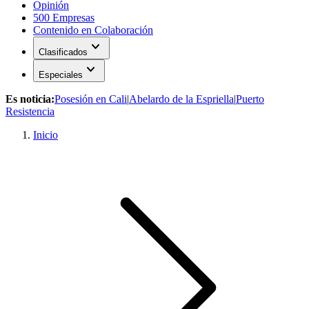
Opinión
500 Empresas
Contenido en Colaboración
expand_more
Clasificados
expand_more
Especiales
Es noticia:
Posesión en Cali
|
Abelardo de la Espriella
|
Puerto
Resistencia
Inicio