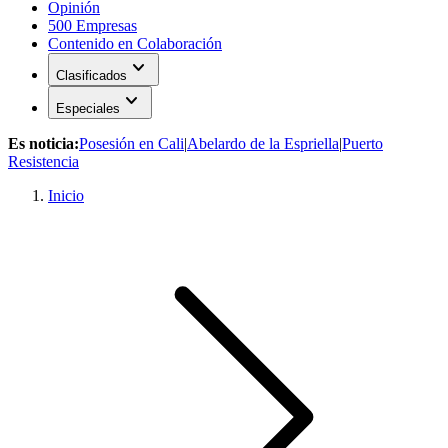
Opinión
500 Empresas
Contenido en Colaboración
expand_more
Clasificados
expand_more
Especiales
Es noticia:
Posesión en Cali
|
Abelardo de la Espriella
|
Puerto
Resistencia
Inicio