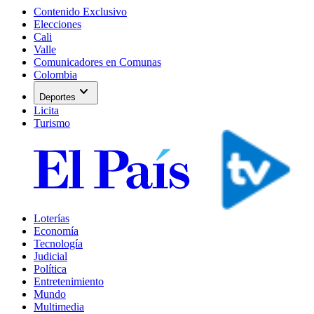
Contenido Exclusivo
Elecciones
Cali
Valle
Comunicadores en Comunas
Colombia
expand_more
Deportes
Licita
Turismo
Loterías
Economía
Tecnología
Judicial
Política
Entretenimiento
Mundo
Multimedia