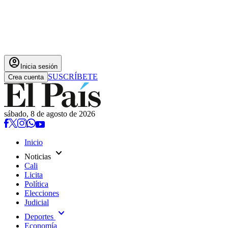
account_circle
Inicia sesión
SUSCRÍBETE
Crea cuenta
sábado, 8 de agosto de 2026
Inicio
expand_more
Noticias
Cali
Licita
Política
Elecciones
Judicial
expand_more
Deportes
Economía