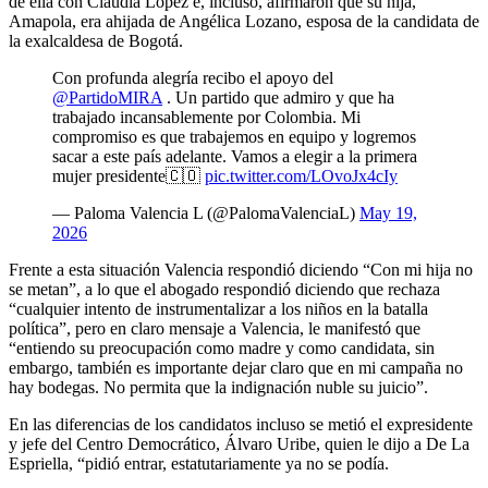
de ella con Claudia López e, incluso, afirmaron que su hija,
Amapola, era ahijada de Angélica Lozano, esposa de la candidata de
la exalcaldesa de Bogotá.
Con profunda alegría recibo el apoyo del
@PartidoMIRA
. Un partido que admiro y que ha
trabajado incansablemente por Colombia. Mi
compromiso es que trabajemos en equipo y logremos
sacar a este país adelante. Vamos a elegir a la primera
mujer presidente🇨🇴
pic.twitter.com/LOvoJx4cIy
— Paloma Valencia L (@PalomaValenciaL)
May 19,
2026
Frente a esta situación Valencia respondió diciendo “Con mi hija no
se metan”, a lo que el abogado respondió diciendo que rechaza
“cualquier intento de instrumentalizar a los niños en la batalla
política”, pero en claro mensaje a Valencia, le manifestó que
“entiendo su preocupación como madre y como candidata, sin
embargo, también es importante dejar claro que en mi campaña no
hay bodegas. No permita que la indignación nuble su juicio”.
En las diferencias de los candidatos incluso se metió el expresidente
y jefe del Centro Democrático, Álvaro Uribe, quien le dijo a De La
Espriella, “pidió entrar, estatutariamente ya no se podía.