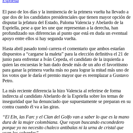
Espriella
El paso de los días y la inminencia de la primera vuelta ha llevado a
que dos de los candidatos presidenciales que tienen mayor opción de
disputar la jefatura del Estado, Paloma Valencia y Abelardo de la
Espriella, pese a que les une que representan a la derecha, han
profundizado sus diferencias al punto que está en duda un eventual
apoyo entre ellos si hay segunda vuelta.
Hasta abril pasado tomó carrera el comentario que ambos estarían
dispuestos a “cargarse la maleta” para la elección definitiva el 21 de
junio para enfrentar a Iván Cepeda, el candidato de la izquierda a
quien las encuestas le han dado desde más de un año el favoritismo
para ganar la primera vuelta más no para lograr la mitad más uno de
los votos que le daría el premio mayor que es reemplazar a Gustavo
Petro.
La más reciente diferencia la hizo Valencia al referirse de forma
indirecta al candidato Abelardo de la Espriella sobre los temas de
inseguridad que ha denunciado que supuestamente se preparan en su
contra cuando él va a las giras.
“El Eln, las Farc y el Clan del Golfo van a saber lo que es la mano
dura de la mujer colombiana. Que vayan buscando escondedero
porque yo no necesito chaleco antibalas ni la urna de cristal que
usan los cobardes”.