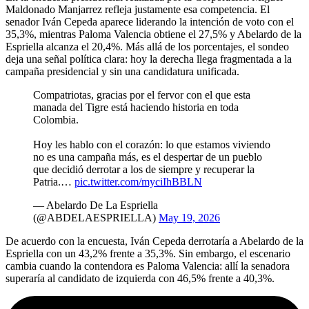
Maldonado Manjarrez refleja justamente esa competencia. El
senador Iván Cepeda aparece liderando la intención de voto con el
35,3%, mientras Paloma Valencia obtiene el 27,5% y Abelardo de la
Espriella alcanza el 20,4%. Más allá de los porcentajes, el sondeo
deja una señal política clara: hoy la derecha llega fragmentada a la
campaña presidencial y sin una candidatura unificada.
Compatriotas, gracias por el fervor con el que esta
manada del Tigre está haciendo historia en toda
Colombia.
Hoy les hablo con el corazón: lo que estamos viviendo
no es una campaña más, es el despertar de un pueblo
que decidió derrotar a los de siempre y recuperar la
Patria.…
pic.twitter.com/myciIhBBLN
— Abelardo De La Espriella
(@ABDELAESPRIELLA)
May 19, 2026
De acuerdo con la encuesta, Iván Cepeda derrotaría a Abelardo de la
Espriella con un 43,2% frente a 35,3%. Sin embargo, el escenario
cambia cuando la contendora es Paloma Valencia: allí la senadora
superaría al candidato de izquierda con 46,5% frente a 40,3%.