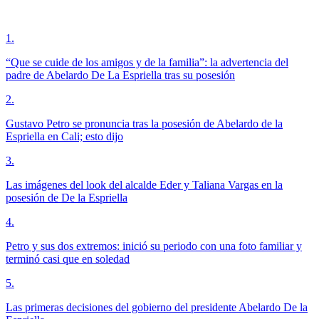
1
.
“Que se cuide de los amigos y de la familia”: la advertencia del
padre de Abelardo De La Espriella tras su posesión
2
.
Gustavo Petro se pronuncia tras la posesión de Abelardo de la
Espriella en Cali; esto dijo
3
.
Las imágenes del look del alcalde Eder y Taliana Vargas en la
posesión de De la Espriella
4
.
Petro y sus dos extremos: inició su periodo con una foto familiar y
terminó casi que en soledad
5
.
Las primeras decisiones del gobierno del presidente Abelardo De la