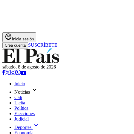
account_circle
Inicia sesión
SUSCRÍBETE
Crea cuenta
sábado, 8 de agosto de 2026
Inicio
expand_more
Noticias
Cali
Licita
Política
Elecciones
Judicial
expand_more
Deportes
Economía