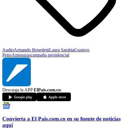
Audio
Armando Benedetti
Laura Sarabia
Gustavo
Petro
Amenazas
campaña presidencial
Descarga la APP
ElPaís.com.co
:
Convierta a
El País
.com.co
en su fuente de noticias
aquí