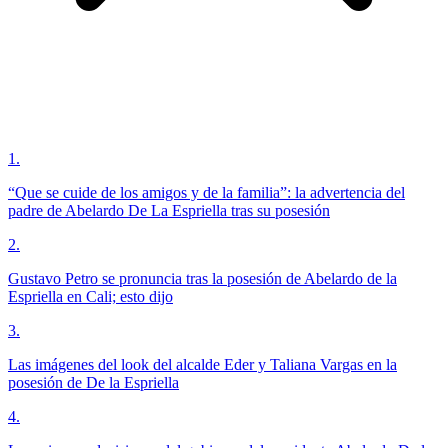
1
.
“Que se cuide de los amigos y de la familia”: la advertencia del
padre de Abelardo De La Espriella tras su posesión
2
.
Gustavo Petro se pronuncia tras la posesión de Abelardo de la
Espriella en Cali; esto dijo
3
.
Las imágenes del look del alcalde Eder y Taliana Vargas en la
posesión de De la Espriella
4
.