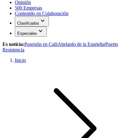
Opinión
500 Empresas
Contenido en Colaboración
expand_more
Clasificados
expand_more
Especiales
Es noticia:
Posesión en Cali
|
Abelardo de la Espriella
|
Puerto
Resistencia
Inicio