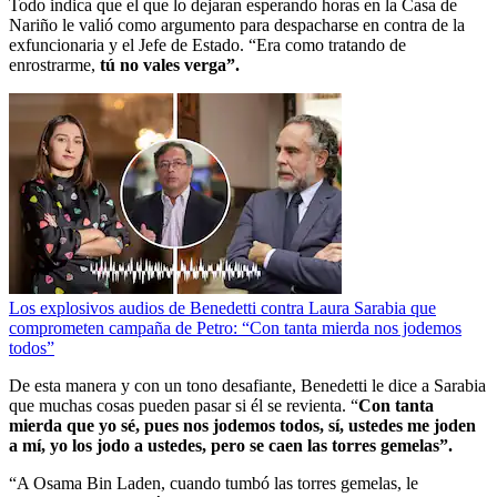
Todo indica que el que lo dejaran esperando horas en la Casa de
Nariño le valió como argumento para despacharse en contra de la
exfuncionaria y el Jefe de Estado. “Era como tratando de
enrostrarme,
tú no vales verga”.
Los explosivos audios de Benedetti contra Laura Sarabia que
comprometen campaña de Petro: “Con tanta mierda nos jodemos
todos”
De esta manera y con un tono desafiante, Benedetti le dice a Sarabia
que muchas cosas pueden pasar si él se revienta. “
Con tanta
mierda que yo sé, pues nos jodemos todos, sí, ustedes me joden
a mí, yo los jodo a ustedes, pero se caen las torres gemelas”.
“A Osama Bin Laden, cuando tumbó las torres gemelas, le