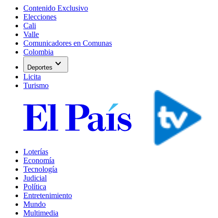
Contenido Exclusivo
Elecciones
Cali
Valle
Comunicadores en Comunas
Colombia
expand_more
Deportes
Licita
Turismo
Loterías
Economía
Tecnología
Judicial
Política
Entretenimiento
Mundo
Multimedia