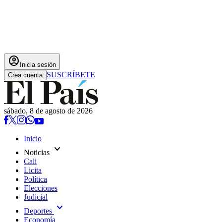
account_circle
Inicia sesión
SUSCRÍBETE
Crea cuenta
sábado, 8 de agosto de 2026
Inicio
expand_more
Noticias
Cali
Licita
Política
Elecciones
Judicial
expand_more
Deportes
Economía