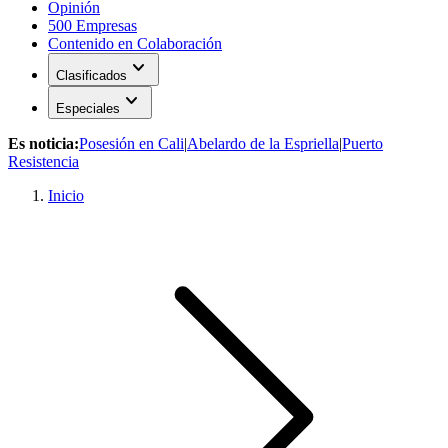
Opinión
500 Empresas
Contenido en Colaboración
expand_more
Clasificados
expand_more
Especiales
Es noticia:
Posesión en Cali
|
Abelardo de la Espriella
|
Puerto
Resistencia
Inicio