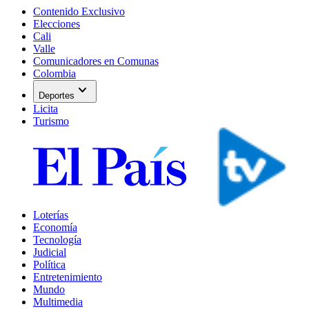
Contenido Exclusivo
Elecciones
Cali
Valle
Comunicadores en Comunas
Colombia
expand_more
Deportes
Licita
Turismo
Loterías
Economía
Tecnología
Judicial
Política
Entretenimiento
Mundo
Multimedia