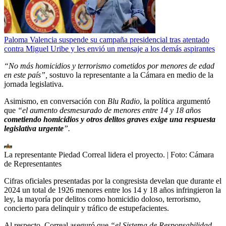
Paloma Valencia suspende su campaña presidencial tras atentado
contra Miguel Uribe y les envió un mensaje a los demás aspirantes
“No más homicidios y terrorismo cometidos por menores de edad
en este país”,
sostuvo la representante a la Cámara en medio de la
jornada legislativa.
Asimismo, en conversación con
Blu Radio
, la política argumentó
que
“el aumento desmesurado de menores entre 14 y 18 años
cometiendo homicidios y otros delitos graves exige una respuesta
legislativa urgente
”.
La representante Piedad Correal lidera el proyecto.
| Foto:
Cámara
de Representantes
Cifras oficiales presentadas por la congresista develan que durante el
2024 un total de 1926 menores entre los 14 y 18 años infringieron la
ley, la mayoría por delitos como homicidio doloso, terrorismo,
concierto para delinquir y tráfico de estupefacientes.
Al respecto, Correal aseguró que
“el Sistema de Responsabilidad