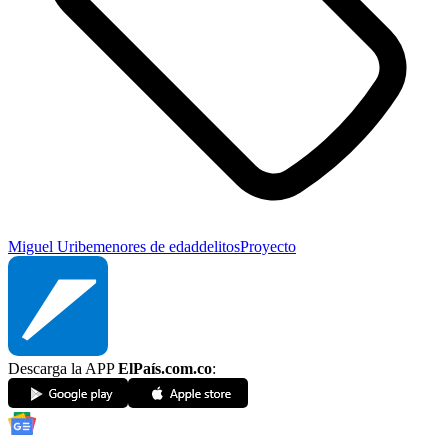
Miguel Uribe
menores de edad
delitos
Proyecto
Descarga la APP
ElPaís.com.co
: