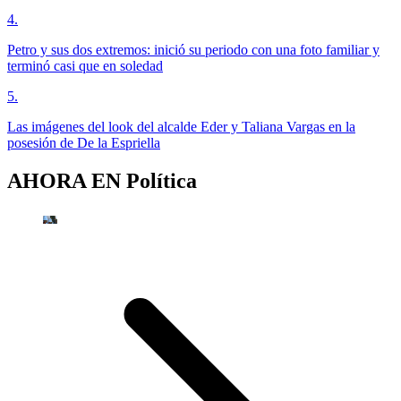
4
.
Petro y sus dos extremos: inició su periodo con una foto familiar y
terminó casi que en soledad
5
.
Las imágenes del look del alcalde Eder y Taliana Vargas en la
posesión de De la Espriella
AHORA EN
Política