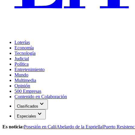
Loterías
Economía
Tecnología
Judicial
Política
Entretenimiento
Mundo
Multimedia
Opinión
500 Empresas
Contenido en Colaboración
expand_more
Clasificados
expand_more
Especiales
Es noticia:
Posesión en Cali
|
Abelardo de la Espriella
|
Puerto Resistenc