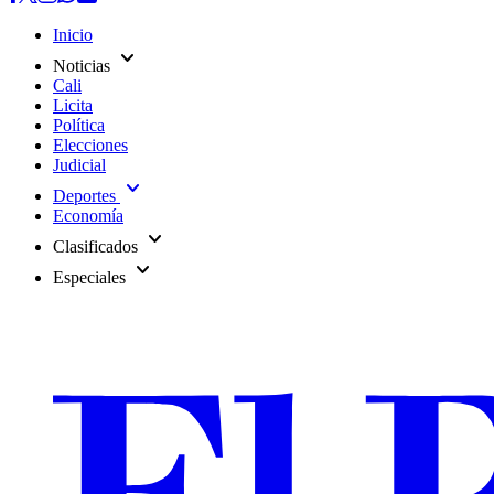
Inicio
expand_more
Noticias
Cali
Licita
Política
Elecciones
Judicial
expand_more
Deportes
Economía
expand_more
Clasificados
expand_more
Especiales