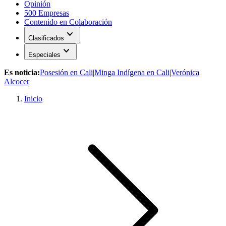
Opinión
500 Empresas
Contenido en Colaboración
expand_more
Clasificados
expand_more
Especiales
Es noticia:
Posesión en Cali
|
Minga Indígena en Cali
|
Verónica
Alcocer
Inicio