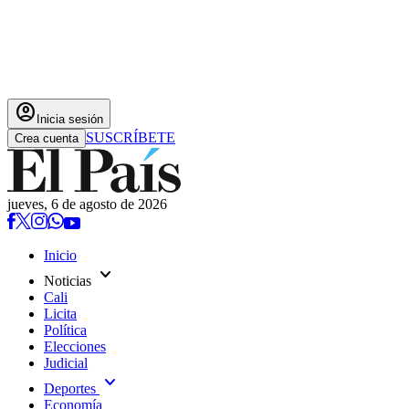
account_circle
Inicia sesión
SUSCRÍBETE
Crea cuenta
jueves, 6 de agosto de 2026
Inicio
expand_more
Noticias
Cali
Licita
Política
Elecciones
Judicial
expand_more
Deportes
Economía