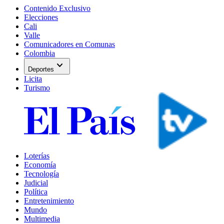
Contenido Exclusivo
Elecciones
Cali
Valle
Comunicadores en Comunas
Colombia
expand_more
Deportes
Licita
Turismo
Loterías
Economía
Tecnología
Judicial
Política
Entretenimiento
Mundo
Multimedia