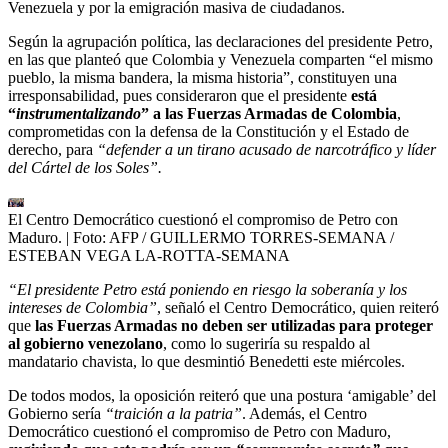
Venezuela y por la emigración masiva de ciudadanos.
Según la agrupación política, las declaraciones del presidente Petro,
en las que planteó que Colombia y Venezuela comparten “el mismo
pueblo, la misma bandera, la misma historia”, constituyen una
irresponsabilidad, pues consideraron que el presidente
está
“
instrumentalizando
” a las Fuerzas Armadas de Colombia
,
comprometidas con la defensa de la Constitución y el Estado de
derecho, para
“defender a un tirano acusado de narcotráfico y líder
del Cártel de los Soles”.
El Centro Democrático cuestionó el compromiso de Petro con
Maduro.
| Foto:
AFP / GUILLERMO TORRES-SEMANA /
ESTEBAN VEGA LA-ROTTA-SEMANA
“El presidente Petro está poniendo en riesgo la soberanía y los
intereses de Colombia”
, señaló el Centro Democrático, quien reiteró
que
las Fuerzas Armadas no deben ser utilizadas para proteger
al gobierno venezolano
, como lo sugeriría su respaldo al
mandatario chavista, lo que desmintió Benedetti este miércoles.
De todos modos, la oposición reiteró que una postura ‘amigable’ del
Gobierno sería
“traición a la patria”
. Además, el Centro
Democrático cuestionó el compromiso de Petro con Maduro,