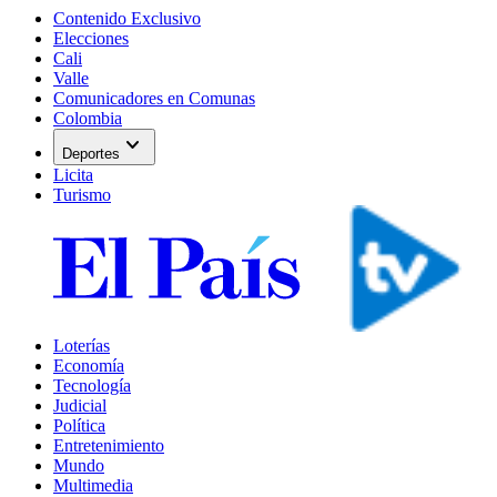
Contenido Exclusivo
Elecciones
Cali
Valle
Comunicadores en Comunas
Colombia
expand_more
Deportes
Licita
Turismo
Loterías
Economía
Tecnología
Judicial
Política
Entretenimiento
Mundo
Multimedia