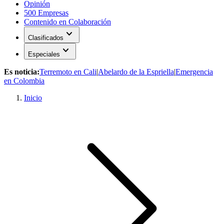
Opinión
500 Empresas
Contenido en Colaboración
expand_more
Clasificados
expand_more
Especiales
Es noticia:
Terremoto en Cali
|
Abelardo de la Espriella
|
Emergencia
en Colombia
Inicio