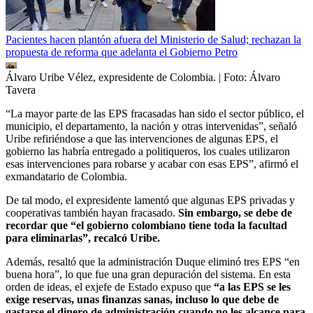
Pacientes hacen plantón afuera del Ministerio de Salud; rechazan la
propuesta de reforma que adelanta el Gobierno Petro
Álvaro Uribe Vélez, expresidente de Colombia.
| Foto:
Álvaro
Tavera
“La mayor parte de las EPS fracasadas han sido el sector público, el
municipio, el departamento, la nación y otras intervenidas”, señaló
Uribe refiriéndose a que las intervenciones de algunas EPS, el
gobierno las habría entregado a politiqueros, los cuales utilizaron
esas intervenciones para robarse y acabar con esas EPS”, afirmó el
exmandatario de Colombia.
De tal modo, el expresidente lamentó que algunas EPS privadas y
cooperativas también hayan fracasado.
Sin embargo, se debe de
recordar que “el gobierno colombiano tiene toda la facultad
para eliminarlas”, recalcó Uribe.
Además, resaltó que la administración Duque eliminó tres EPS “en
buena hora”, lo que fue una gran depuración del sistema. En esta
orden de ideas, el exjefe de Estado expuso que
“a las EPS se les
exige reservas, unas finanzas sanas, incluso lo que debe de
gastarse el dinero de administración cuando no les alcance para