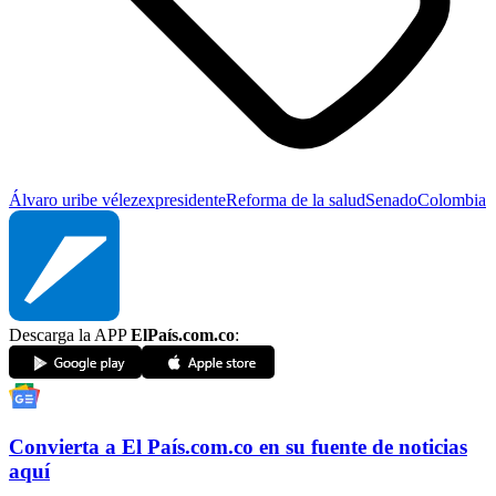
Álvaro uribe vélez
expresidente
Reforma de la salud
Senado
Colombia
Descarga la APP
ElPaís.com.co
:
Convierta a
El País
.com.co
en su fuente de noticias
aquí