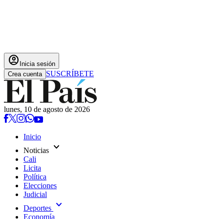
account_circle
Inicia sesión
SUSCRÍBETE
Crea cuenta
lunes, 10 de agosto de 2026
Inicio
expand_more
Noticias
Cali
Licita
Política
Elecciones
Judicial
expand_more
Deportes
Economía