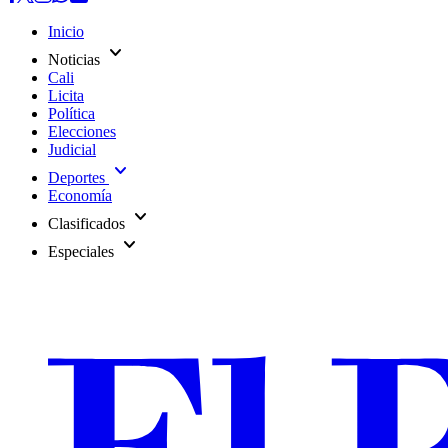
Inicio
expand_more
Noticias
Cali
Licita
Política
Elecciones
Judicial
expand_more
Deportes
Economía
expand_more
Clasificados
expand_more
Especiales