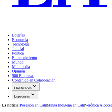
Loterías
Economía
Tecnología
Judicial
Política
Entretenimiento
Mundo
Multimedia
Opinión
500 Empresas
Contenido en Colaboración
expand_more
Clasificados
expand_more
Especiales
Es noticia:
Posesión en Cali
|
Minga Indígena en Cali
|
Verónica Alcocer