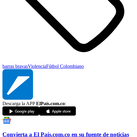
barras bravas
Violencia
Fútbol Colombiano
Descarga la APP
ElPaís.com.co
:
Convierta a
El País
.com.co
en su fuente de noticias