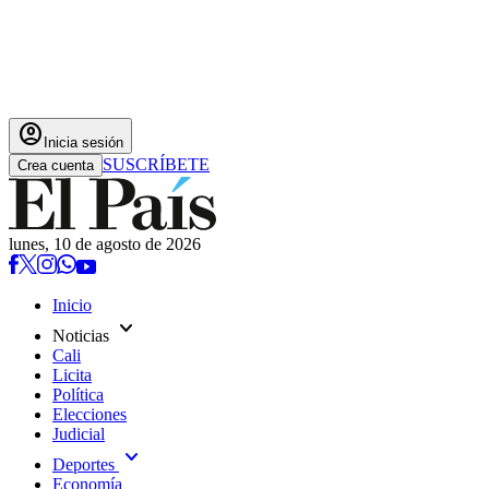
account_circle
Inicia sesión
SUSCRÍBETE
Crea cuenta
lunes, 10 de agosto de 2026
Inicio
expand_more
Noticias
Cali
Licita
Política
Elecciones
Judicial
expand_more
Deportes
Economía