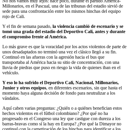
No nos vamos muy lejos: hace poco, durante el partido América-
Millonarios, en el Pascual, una de las tribunas del estadio sirvió de
sede para una confrontación entre los mismos hinchas del equipo
rojo de Cali.
Y el fin de semana pasado,
la violencia cambió de escenario y se
tomó una grada del estadio del Deportivo Cali, antes y durante
el compromiso frente al América.
Lo más grave es que la voracidad por los actos violentos de parte de
unos desadaptados no terminó una vez el clásico llegó a su fin.
Continuó en las afueras con la agresión hacia el bus que
transportaba al América hacia su sitio de concentración, con una
lluvia de piedras que puso en riesgo la vida de quienes iban en el
vehículo.
Y eso lo ha sufrido el Deportivo Cali, Nacional, Millonarios,
Junior y otros equipos
, en diferentes escenarios, sin que hasta el
momento haya alguna decisión de fondo para neutralizar a los
vándalos.
Aquí caben varias preguntas: ¿Quién o a quiénes benefician estos
hechos violentos en el fútbol colombiano? ¿Por qué no ha
progresado en el Congreso una ley que castigue con dureza a los
barras-bravas como sí la hay en Europa? ¿Por qué la Dimayor no
continuó con la carnetización de los hinchas para identificar a los