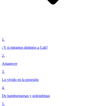
1
.
¿Y si miramos distintos a Cali?
2
.
Amanecer
3
.
Lo vivido en la posesión
4
.
De hamburguesas y golondrinas
5
.