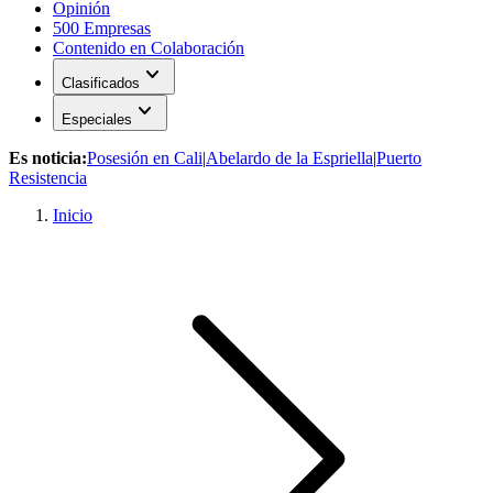
Opinión
500 Empresas
Contenido en Colaboración
expand_more
Clasificados
expand_more
Especiales
Es noticia:
Posesión en Cali
|
Abelardo de la Espriella
|
Puerto
Resistencia
Inicio