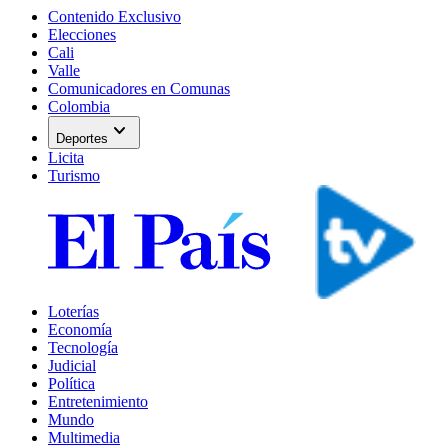
Contenido Exclusivo
Elecciones
Cali
Valle
Comunicadores en Comunas
Colombia
expand_more
Deportes
Licita
Turismo
Loterías
Economía
Tecnología
Judicial
Política
Entretenimiento
Mundo
Multimedia