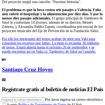
Del proyecto surgió una canción: ‘Nuestras historias’.
El problema es que la beca costea seis pasajes a Valencia. Falta
aún cubrir el hospedaje y la alimentación por diez días. Y por lo
menos diez pasajes adicionales.
El grupo principal de Tambores de
Siloé lo conforman 14 jóvenes, además de su director, Moisés
Zamora, y Alexandra Patiño Zapata, coordinadora psicosocial de los
proyectos musicales del Eje de Prevención de la Fundación Sidoc.
Por ello los integrantes del grupo acaban de abrir una Vaki para
conseguir los recursos que faltan. La meta es recaudar 30 millones
de pesos. Estará abierta hasta el próximo 20 de septiembre y se
puede encontrar así en Vaki.co: Tambores: de Siloé pa’l mundo.
Santiago Cruz Hoyos
Regístrate gratis al boletín de noticias El País
Por favor ingresa un correo electrónico
Acepto
Política de Tratamiento de Datos
de El País.