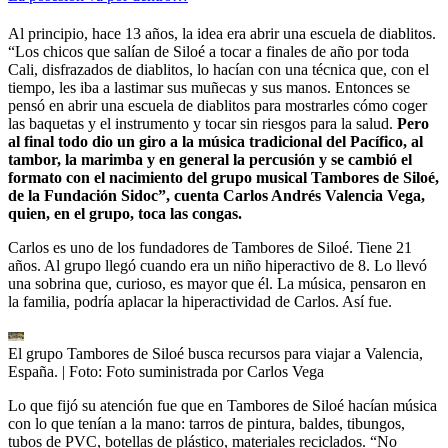
Al principio, hace 13 años, la idea era abrir una escuela de diablitos.
“Los chicos que salían de Siloé a tocar a finales de año por toda
Cali, disfrazados de diablitos, lo hacían con una técnica que, con el
tiempo, les iba a lastimar sus muñecas y sus manos. Entonces se
pensó en abrir una escuela de diablitos para mostrarles cómo coger
las baquetas y el instrumento y tocar sin riesgos para la salud.
Pero
al final todo dio un giro a la música tradicional del Pacífico, al
tambor, la marimba y en general la percusión y se cambió el
formato con el nacimiento del grupo musical Tambores de Siloé,
de la Fundación Sidoc”, cuenta Carlos Andrés Valencia Vega,
quien, en el grupo, toca las congas.
Carlos es uno de los fundadores de Tambores de Siloé. Tiene 21
años. Al grupo llegó cuando era un niño hiperactivo de 8. Lo llevó
una sobrina que, curioso, es mayor que él. La música, pensaron en
la familia, podría aplacar la hiperactividad de Carlos. Así fue.
El grupo Tambores de Siloé busca recursos para viajar a Valencia,
España.
| Foto:
Foto suministrada por Carlos Vega
Lo que fijó su atención fue que en Tambores de Siloé hacían música
con lo que tenían a la mano: tarros de pintura, baldes, tibungos,
tubos de PVC, botellas de plástico, materiales reciclados. “No