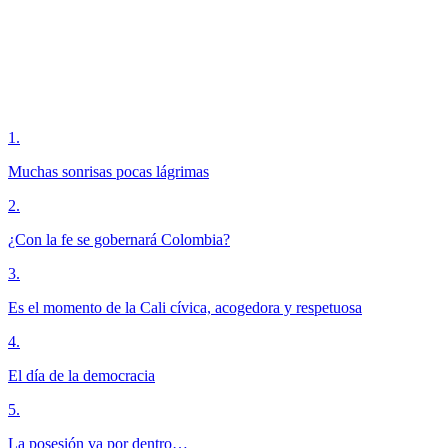
1
.
Muchas sonrisas pocas lágrimas
2
.
¿Con la fe se gobernará Colombia?
3
.
Es el momento de la Cali cívica, acogedora y respetuosa
4
.
El día de la democracia
5
.
La posesión va por dentro…