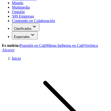
Mundo
Multimedia
Opinión
500 Empresas
Contenido en Colaboración
expand_more
Clasificados
expand_more
Especiales
Es noticia:
Posesión en Cali
|
Minga Indígena en Cali
|
Verónica
Alcocer
Inicio