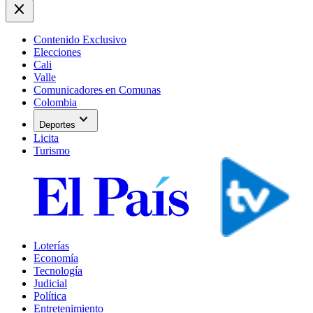
close
Contenido Exclusivo
Elecciones
Cali
Valle
Comunicadores en Comunas
Colombia
expand_more
Deportes
Licita
Turismo
Loterías
Economía
Tecnología
Judicial
Política
Entretenimiento