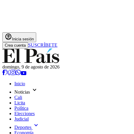
account_circle
Inicia sesión
SUSCRÍBETE
Crea cuenta
domingo, 9 de agosto de 2026
Inicio
expand_more
Noticias
Cali
Licita
Política
Elecciones
Judicial
expand_more
Deportes
Economía