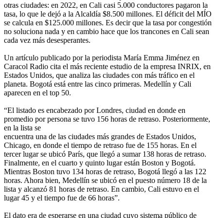
otras ciudades: en 2022, en Cali casi 5.000 conductores pagaron la
tasa, lo que le dejó a la Alcaldía $8.500 millones. El déficit del MÍO
se calcula en $125.000 millones. Es decir que la tasa por congestión
no soluciona nada y en cambio hace que los trancones en Cali sean
cada vez más desesperantes.
Un artículo publicado por la periodista María Emma Jiménez en
Caracol Radio cita el más reciente estudio de la empresa INRIX, en
Estados Unidos, que analiza las ciudades con más tráfico en el
planeta. Bogotá está entre las cinco primeras. Medellín y Cali
aparecen en el top 50.
“El listado es encabezado por Londres, ciudad en donde en
promedio por persona se tuvo 156 horas de retraso. Posteriormente,
en la lista se
encuentra una de las ciudades más grandes de Estados Unidos,
Chicago, en donde el tiempo de retraso fue de 155 horas. En el
tercer lugar se ubicó París, que llegó a sumar 138 horas de retraso.
Finalmente, en el cuarto y quinto lugar están Boston y Bogotá.
Mientras Boston tuvo 134 horas de retraso, Bogotá llegó a las 122
horas. Ahora bien, Medellín se ubicó en el puesto número 18 de la
lista y alcanzó 81 horas de retraso. En cambio, Cali estuvo en el
lugar 45 y el tiempo fue de 66 horas”.
El dato era de esperarse en una ciudad cuyo sistema público de