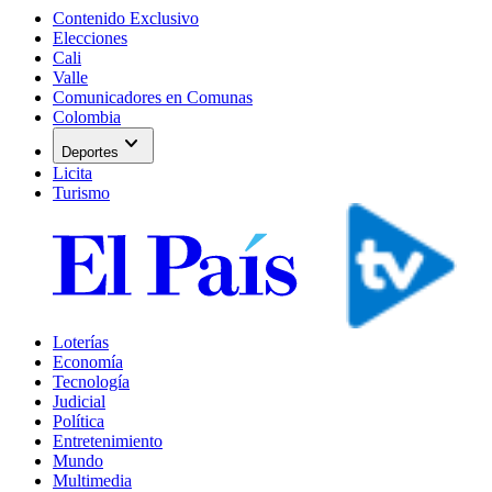
Contenido Exclusivo
Elecciones
Cali
Valle
Comunicadores en Comunas
Colombia
expand_more
Deportes
Licita
Turismo
Loterías
Economía
Tecnología
Judicial
Política
Entretenimiento
Mundo
Multimedia