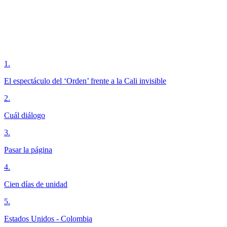
1
.
El espectáculo del ‘Orden’ frente a la Cali invisible
2
.
Cuál diálogo
3
.
Pasar la página
4
.
Cien días de unidad
5
.
Estados Unidos - Colombia