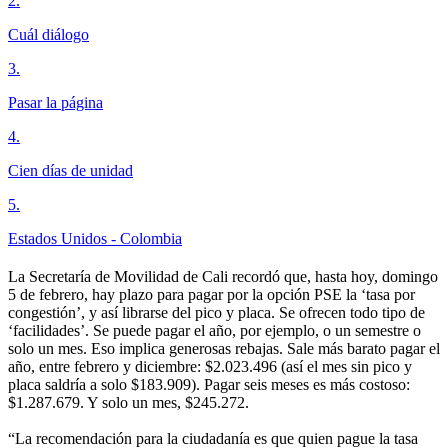
2
.
Cuál diálogo
3
.
Pasar la página
4
.
Cien días de unidad
5
.
Estados Unidos - Colombia
La Secretaría de Movilidad de Cali recordó que, hasta hoy, domingo
5 de febrero, hay plazo para pagar por la opción PSE la ‘tasa por
congestión’, y así librarse del pico y placa. Se ofrecen todo tipo de
‘facilidades’. Se puede pagar el año, por ejemplo, o un semestre o
solo un mes. Eso implica generosas rebajas. Sale más barato pagar el
año, entre febrero y diciembre: $2.023.496 (así el mes sin pico y
placa saldría a solo $183.909). Pagar seis meses es más costoso:
$1.287.679. Y solo un mes, $245.272.
“La recomendación para la ciudadanía es que quien pague la tasa