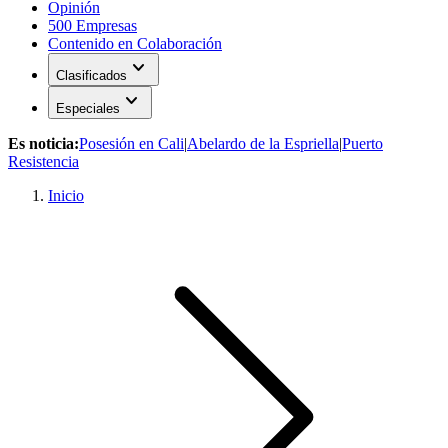
Opinión
500 Empresas
Contenido en Colaboración
expand_more
Clasificados
expand_more
Especiales
Es noticia:
Posesión en Cali
|
Abelardo de la Espriella
|
Puerto
Resistencia
Inicio