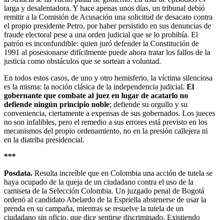
larga y desalentadora. Y hace apenas unos días, un tribunal debió
remitir a la Comisión de Acusación una solicitud de desacato contra
el propio presidente Petro, por haber persistido en sus denuncias de
fraude electoral pese a una orden judicial que se lo prohibía. El
patrón es inconfundible: quien juró defender la Constitución de
1991 al posesionarse difícilmente puede ahora tratar los fallos de la
justicia como obstáculos que se sortean a voluntad.
En todos estos casos, de uno y otro hemisferio, la víctima silenciosa
es la misma: la noción clásica de la independencia judicial.
El
gobernante que combate al juez en lugar de acatarlo no
defiende ningún principio noble
; defiende su orgullo y su
conveniencia, ciertamente a expensas de sus gobernados. Los jueces
no son infalibles, pero el remedio a sus errores está previsto en los
mecanismos del propio ordenamiento, no en la presión callejera ni
en la diatriba presidencial.
***
Posdata.
Resulta increíble que en Colombia una acción de tutela se
haya ocupado de la queja de un ciudadano contra el uso de la
camiseta de la Selección Colombia. Un juzgado penal de Bogotá
ordenó al candidato Abelardo de la Espriella abstenerse de usar la
prenda en su campaña, mientras se resuelve la tutela de un
ciudadano sin oficio, que dice sentirse discriminado. Existiendo