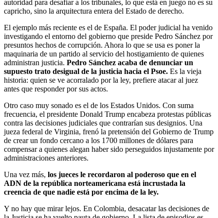
autoridad para desafiar a los tribunales, lo que está en juego no es su
capricho, sino la arquitectura entera del Estado de derecho.
El ejemplo más reciente es el de España. El poder judicial ha venido
investigando el entorno del gobierno que preside Pedro Sánchez por
presuntos hechos de corrupción. Ahora lo que se usa es poner la
maquinaria de un partido al servicio del hostigamiento de quienes
administran justicia.
Pedro Sánchez acaba de denunciar un
supuesto trato desigual de la justicia hacia el Psoe.
Es la vieja
historia: quien se ve acorralado por la ley, prefiere atacar al juez
antes que responder por sus actos.
Otro caso muy sonado es el de los Estados Unidos. Con suma
frecuencia, el presidente Donald Trump encabeza protestas públicas
contra las decisiones judiciales que contrarían sus designios. Una
jueza federal de Virginia, frenó la pretensión del Gobierno de Trump
de crear un fondo cercano a los 1700 millones de dólares para
compensar a quienes alegan haber sido perseguidos injustamente por
administraciones anteriores.
Una vez más,
los jueces le recordaron al poderoso que en el
ADN de la república norteamericana está incrustada la
creencia de que nadie está por encima de la ley.
Y no hay que mirar lejos. En Colombia, desacatar las decisiones de
la Justicia se ha vuelto pauta de gobierno. La lista de episodios es