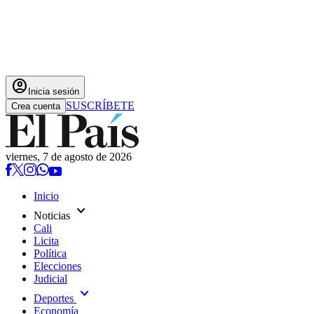
account_circle
Inicia sesión
SUSCRÍBETE
Crea cuenta
viernes, 7 de agosto de 2026
Inicio
expand_more
Noticias
Cali
Licita
Política
Elecciones
Judicial
expand_more
Deportes
Economía