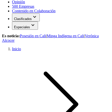
Opinión
500 Empresas
Contenido en Colaboración
expand_more
Clasificados
expand_more
Especiales
Es noticia:
Posesión en Cali
|
Minga Indígena en Cali
|
Verónica
Alcocer
Inicio