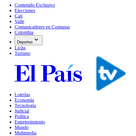
Contenido Exclusivo
Elecciones
Cali
Valle
Comunicadores en Comunas
Colombia
expand_more
Deportes
Licita
Turismo
Loterías
Economía
Tecnología
Judicial
Política
Entretenimiento
Mundo
Multimedia