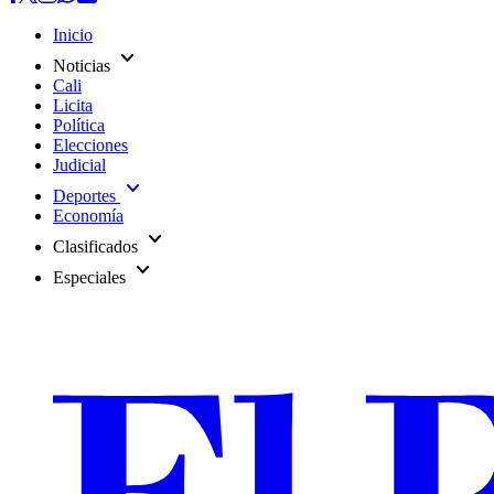
Inicio
expand_more
Noticias
Cali
Licita
Política
Elecciones
Judicial
expand_more
Deportes
Economía
expand_more
Clasificados
expand_more
Especiales