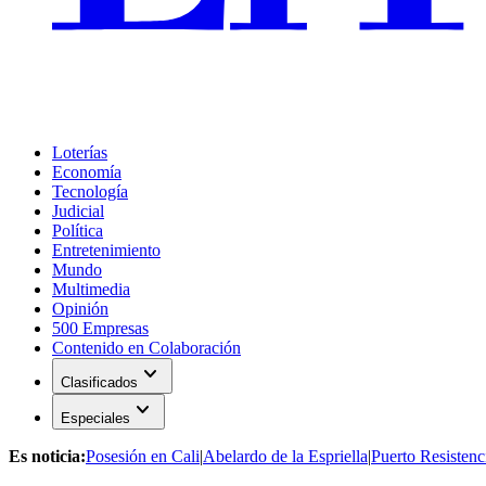
Loterías
Economía
Tecnología
Judicial
Política
Entretenimiento
Mundo
Multimedia
Opinión
500 Empresas
Contenido en Colaboración
expand_more
Clasificados
expand_more
Especiales
Es noticia:
Posesión en Cali
|
Abelardo de la Espriella
|
Puerto Resistenc