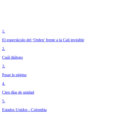
1
.
El espectáculo del ‘Orden’ frente a la Cali invisible
2
.
Cuál diálogo
3
.
Pasar la página
4
.
Cien días de unidad
5
.
Estados Unidos - Colombia