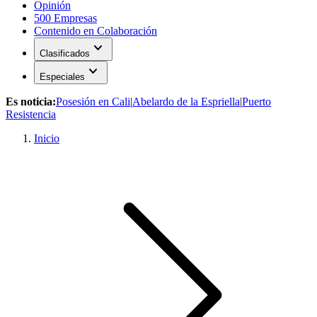
Opinión
500 Empresas
Contenido en Colaboración
expand_more
Clasificados
expand_more
Especiales
Es noticia:
Posesión en Cali
|
Abelardo de la Espriella
|
Puerto
Resistencia
Inicio