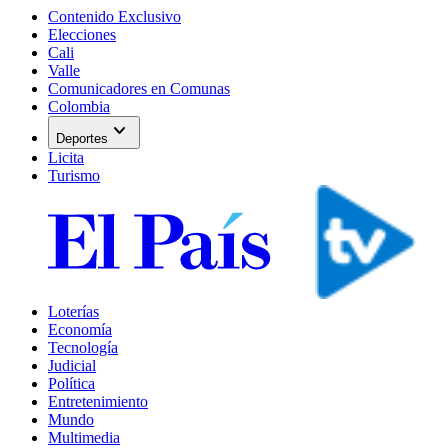
Contenido Exclusivo
Elecciones
Cali
Valle
Comunicadores en Comunas
Colombia
expand_more
Deportes
Licita
Turismo
Loterías
Economía
Tecnología
Judicial
Política
Entretenimiento
Mundo
Multimedia