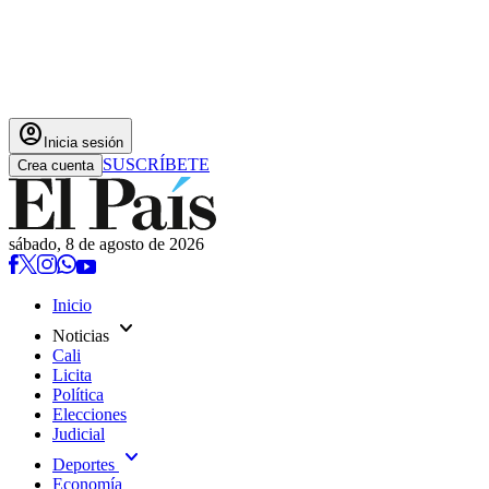
account_circle
Inicia sesión
SUSCRÍBETE
Crea cuenta
sábado, 8 de agosto de 2026
Inicio
expand_more
Noticias
Cali
Licita
Política
Elecciones
Judicial
expand_more
Deportes
Economía