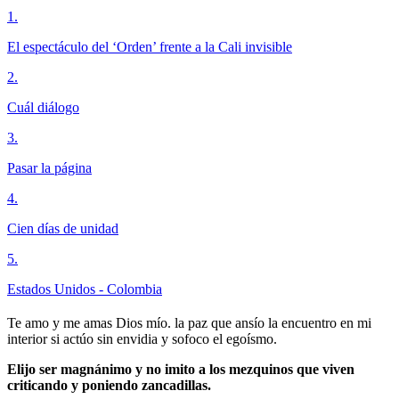
1
.
El espectáculo del ‘Orden’ frente a la Cali invisible
2
.
Cuál diálogo
3
.
Pasar la página
4
.
Cien días de unidad
5
.
Estados Unidos - Colombia
Te amo y me amas Dios mío. la paz que ansío la encuentro en mi
interior si actúo sin envidia y sofoco el egoísmo.
Elijo ser magnánimo y no imito a los mezquinos que viven
criticando y poniendo zancadillas.