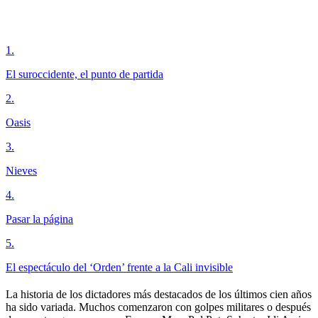
1
.
El suroccidente, el punto de partida
2
.
Oasis
3
.
Nieves
4
.
Pasar la página
5
.
El espectáculo del ‘Orden’ frente a la Cali invisible
La historia de los dictadores más destacados de los últimos cien años
ha sido variada. Muchos comenzaron con golpes militares o después