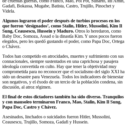
de cruentas guerras, como Franco, Mao, Pol Pot, Suharto, Idi Amin,
Gadafi, Bokassa, Mugabe, Batista, Castro, Trujillo, Pinochet y
Videla.
Algunos lograron el poder después de turbios procesos en los
que fueron ‘designados’, como Stalin, Hitler, Mussolini, Kim Il
Sung, Ceausescu, Hussein y Maduro.
Otros lo heredaron, como
Baby Doc, Somoza, Assad o la dinastía Kim. Y unos pocos fueron
elegidos, pero les quedó gustando el poder, como Papa Doc, Ortega
o Chávez.
Todos han competido en atrocidades, muertes y sufrimiento con sus
connacionales, siempre sustentados en una caprichosa y pasajera
ideología convertida en culto. Hay que tener la objetividad muy
comprometida para no reconocer que el socialismo del siglo XXI ha
sido un desastre para Venezuela. Todos los indicadores de bienestar
son negativos, y el éxodo de un tercio de la población condena, sin
discusión, al atroz régimen.
El final de estos dictadores también ha sido diverso. Tranquilos
y con mausoleo terminaron Franco, Mao, Stalin, Kim Il Sung,
Papa Doc, Castro y Chávez.
Asesinados, linchados o suicidados fueron Hitler, Mussolini,
Ceausescu, Trujillo, Somoza, Gadafi y Hussein.