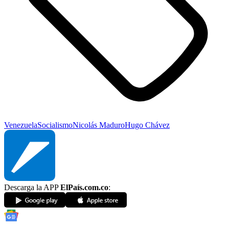
Venezuela
Socialismo
Nicolás Maduro
Hugo Chávez
Descarga la APP
ElPaís.com.co
: