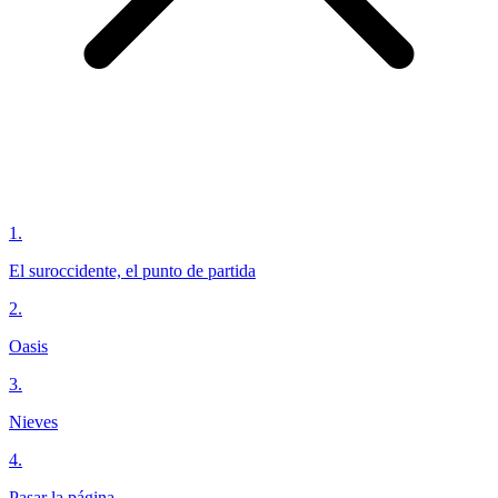
1
.
El suroccidente, el punto de partida
2
.
Oasis
3
.
Nieves
4
.
Pasar la página