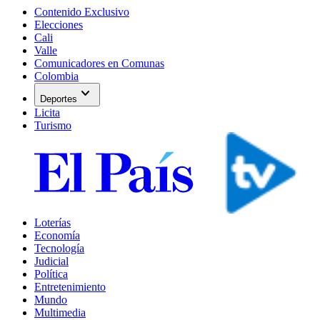
Contenido Exclusivo
Elecciones
Cali
Valle
Comunicadores en Comunas
Colombia
expand_more
Deportes
Licita
Turismo
Loterías
Economía
Tecnología
Judicial
Política
Entretenimiento
Mundo
Multimedia