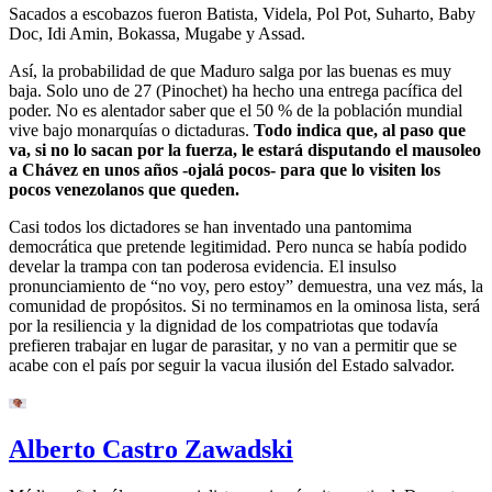
Sacados a escobazos fueron Batista, Videla, Pol Pot, Suharto, Baby
Doc, Idi Amin, Bokassa, Mugabe y Assad.
Así, la probabilidad de que Maduro salga por las buenas es muy
baja. Solo uno de 27 (Pinochet) ha hecho una entrega pacífica del
poder. No es alentador saber que el 50 % de la población mundial
vive bajo monarquías o dictaduras.
Todo indica que, al paso que
va, si no lo sacan por la fuerza, le estará disputando el mausoleo
a Chávez en unos años -ojalá pocos- para que lo visiten los
pocos venezolanos que queden.
Casi todos los dictadores se han inventado una pantomima
democrática que pretende legitimidad. Pero nunca se había podido
develar la trampa con tan poderosa evidencia. El insulso
pronunciamiento de “no voy, pero estoy” demuestra, una vez más, la
comunidad de propósitos. Si no terminamos en la ominosa lista, será
por la resiliencia y la dignidad de los compatriotas que todavía
prefieren trabajar en lugar de parasitar, y no van a permitir que se
acabe con el país por seguir la vacua ilusión del Estado salvador.
Alberto Castro Zawadski