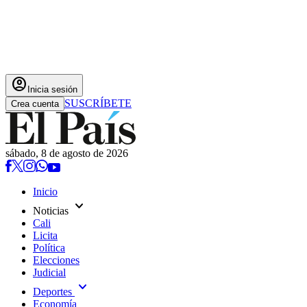
account_circle
Inicia sesión
SUSCRÍBETE
Crea cuenta
sábado, 8 de agosto de 2026
Inicio
expand_more
Noticias
Cali
Licita
Política
Elecciones
Judicial
expand_more
Deportes
Economía