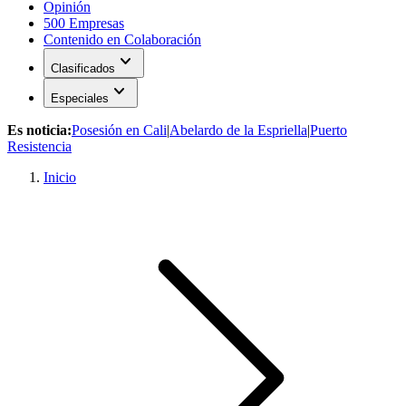
Opinión
500 Empresas
Contenido en Colaboración
expand_more
Clasificados
expand_more
Especiales
Es noticia:
Posesión en Cali
|
Abelardo de la Espriella
|
Puerto
Resistencia
Inicio