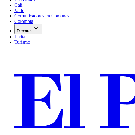
Cali
Valle
Comunicadores en Comunas
Colombia
expand_more
Deportes
Licita
Turismo