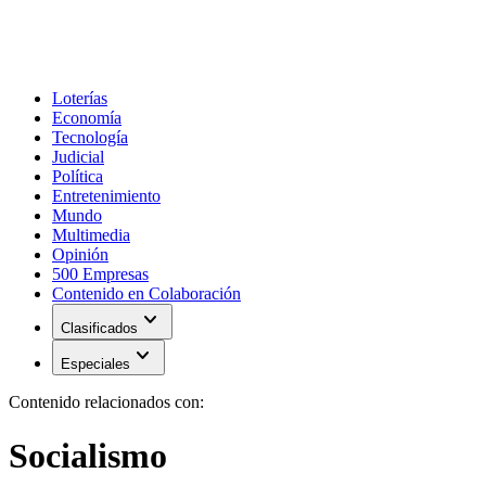
Loterías
Economía
Tecnología
Judicial
Política
Entretenimiento
Mundo
Multimedia
Opinión
500 Empresas
Contenido en Colaboración
expand_more
Clasificados
expand_more
Especiales
Contenido relacionados con:
Socialismo