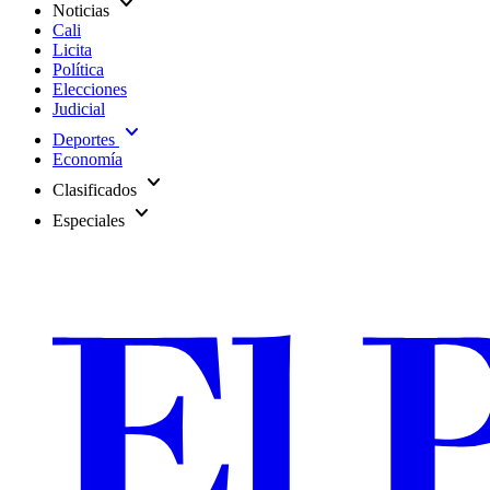
expand_more
Noticias
Cali
Licita
Política
Elecciones
Judicial
expand_more
Deportes
Economía
expand_more
Clasificados
expand_more
Especiales