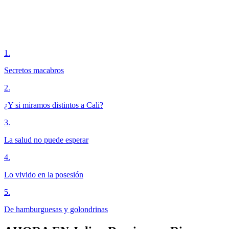
1
.
Secretos macabros
2
.
¿Y si miramos distintos a Cali?
3
.
La salud no puede esperar
4
.
Lo vivido en la posesión
5
.
De hamburguesas y golondrinas