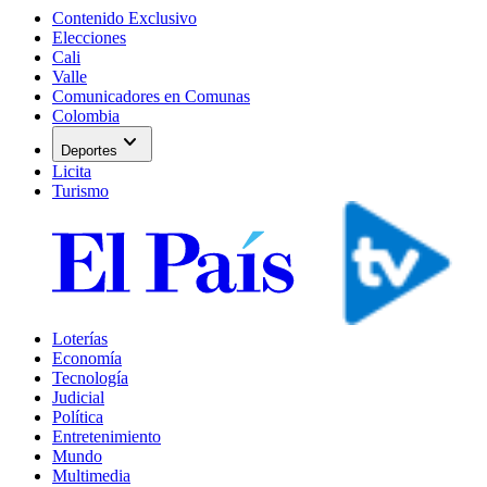
Contenido Exclusivo
Elecciones
Cali
Valle
Comunicadores en Comunas
Colombia
expand_more
Deportes
Licita
Turismo
Loterías
Economía
Tecnología
Judicial
Política
Entretenimiento
Mundo
Multimedia