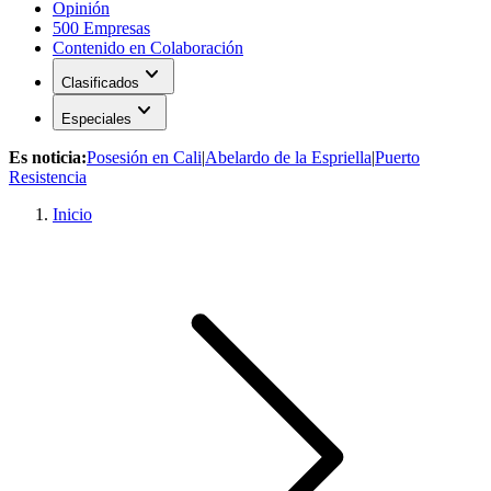
Opinión
500 Empresas
Contenido en Colaboración
expand_more
Clasificados
expand_more
Especiales
Es noticia:
Posesión en Cali
|
Abelardo de la Espriella
|
Puerto
Resistencia
Inicio