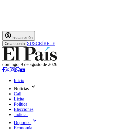
account_circle
Inicia sesión
SUSCRÍBETE
Crea cuenta
domingo, 9 de agosto de 2026
Inicio
expand_more
Noticias
Cali
Licita
Política
Elecciones
Judicial
expand_more
Deportes
Economía