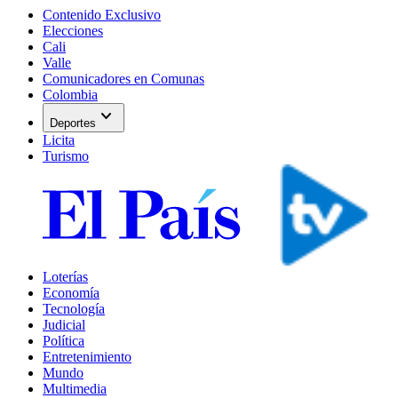
Contenido Exclusivo
Elecciones
Cali
Valle
Comunicadores en Comunas
Colombia
expand_more
Deportes
Licita
Turismo
Loterías
Economía
Tecnología
Judicial
Política
Entretenimiento
Mundo
Multimedia