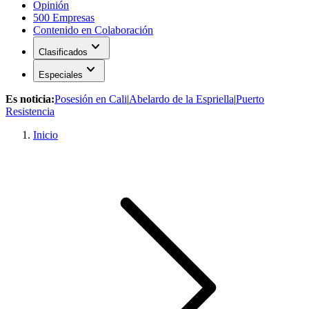
Opinión
500 Empresas
Contenido en Colaboración
expand_more
Clasificados
expand_more
Especiales
Es noticia:
Posesión en Cali
|
Abelardo de la Espriella
|
Puerto
Resistencia
Inicio