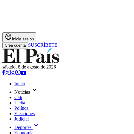
account_circle
Inicia sesión
SUSCRÍBETE
Crea cuenta
sábado, 8 de agosto de 2026
Inicio
expand_more
Noticias
Cali
Licita
Política
Elecciones
Judicial
expand_more
Deportes
Economía