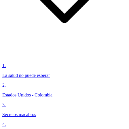
1
.
La salud no puede esperar
2
.
Estados Unidos - Colombia
3
.
Secretos macabros
4
.