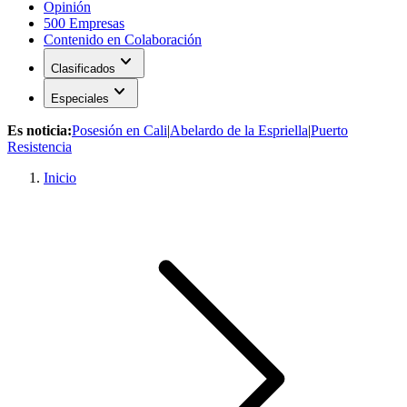
Opinión
500 Empresas
Contenido en Colaboración
expand_more
Clasificados
expand_more
Especiales
Es noticia:
Posesión en Cali
|
Abelardo de la Espriella
|
Puerto
Resistencia
Inicio