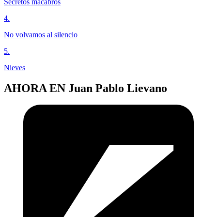
Secretos macabros
4
.
No volvamos al silencio
5
.
Nieves
AHORA EN
Juan Pablo Lievano