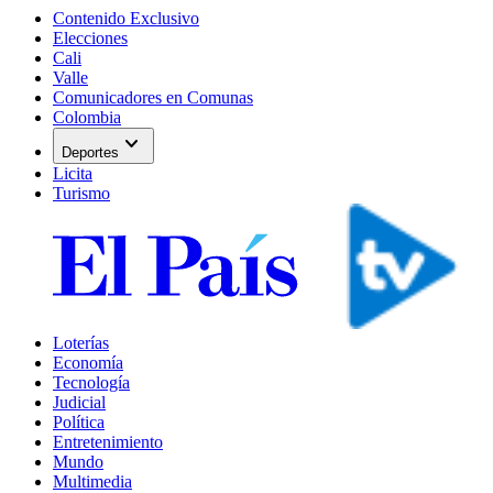
Contenido Exclusivo
Elecciones
Cali
Valle
Comunicadores en Comunas
Colombia
expand_more
Deportes
Licita
Turismo
Loterías
Economía
Tecnología
Judicial
Política
Entretenimiento
Mundo
Multimedia