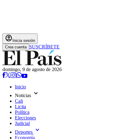
account_circle
Inicia sesión
SUSCRÍBETE
Crea cuenta
domingo, 9 de agosto de 2026
Inicio
expand_more
Noticias
Cali
Licita
Política
Elecciones
Judicial
expand_more
Deportes
Economía