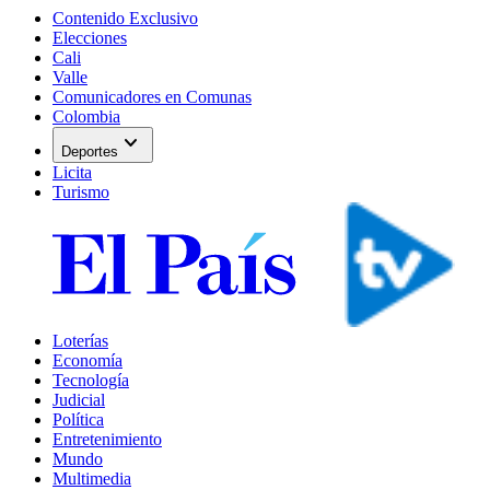
Contenido Exclusivo
Elecciones
Cali
Valle
Comunicadores en Comunas
Colombia
expand_more
Deportes
Licita
Turismo
Loterías
Economía
Tecnología
Judicial
Política
Entretenimiento
Mundo
Multimedia