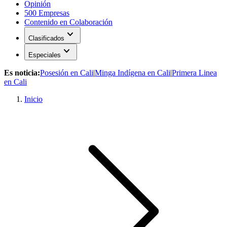
Opinión
500 Empresas
Contenido en Colaboración
expand_more
Clasificados
expand_more
Especiales
Es noticia:
Posesión en Cali
|
Minga Indígena en Cali
|
Primera Linea
en Cali
Inicio