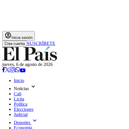
account_circle
Inicia sesión
SUSCRÍBETE
Crea cuenta
jueves, 6 de agosto de 2026
Inicio
expand_more
Noticias
Cali
Licita
Política
Elecciones
Judicial
expand_more
Deportes
Economía