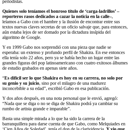
periodistas.
Quienes solo teníamos el honroso título de ‘carga-ladrillos’ –
reporteros rasos dedicados a cazar la noticia en la calle–
,
leíamos a Gabo con el hambre y la ilusión de encontrar entre sus
textos nuevas claves secretas de un oficio salvaje que, para entonces,
aún estaba lejos de ser domado por la dictadura insípida del
algoritmo de Google.
Y en 1999 Gabo nos sorprendió con una pieza que nadie se
esperaba: un extenso y profundo perfil de Shakira. En ese entonces
ella tenía solo 22 años, pero ya se había hecho un lugar entre las
grandes figuras del pop latinoamericano con cuatro exitosos álbumes
de estudio grabados en apenas siete años.
“
Es difícil ser lo que Shakira es hoy en su carrera, no solo por
su genio y su juicio
, sino por el milagro de una madurez
inconcebible a su edad”, escribió Gabo en esa publicación.
Y dos años después, en una nota personal que le envió, agregó:
“Nada que se diga o no se diga de Shakira podrá ya cambiar su
rumbo de artista grande e imparable”.
Basta una simple mirada a lo que ha sido la carrera de la
barranquillera para darse cuenta de que Gabo, como Melquiades en
‘Cien Años de Soledad’, tenía el don de la clarividencia.
Y vio que