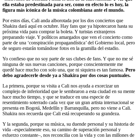
ella estaba predestinada para ser, como en efecto lo es hoy, la
figura más icónica de la música colombiana ante el mundo.
Por estos días, Cali anda alborotada por los dos conciertos que
Shakira dará aquí en octubre. Hay fans que ya hipotecaron hasta su
próxima vida para comprar la boleta. Y turistas extranjeros
preparando viaje. Y políticos amargados que ven el concierto como
parte de una ‘conspiración propagandística’ del Gobierno local, pero
de seguro estarán tomándose fotos en la gramilla del estadio.
Yo confieso que no soy parte de sus clubes de fans. Y que no me sé
ninguna de sus nuevas canciones, porque conscientemente me
quedé hace mucho con solo una, que ni siquiera es tan famosa.
Pero
debo agradecerle desde ya a Shakira por dos cosas puntuales.
La primera, porque su visita a Cali nos ayuda a exorcizar un
complejo de inferioridad que le sembraron a esta ciudad en su mente
hace mucho tiempo, y que se traduce en una especie de
resentimiento soterrado cada vez que un gran artista internacional se
presenta en Bogotá, Medellín y Barranquilla, pero no viene a Cali.
Shakira nos recuerda que Cali está recuperando su grandeza.
Y la segunda, porque su música, su duende personal y su historia de
vida –especialmente eso, su camino de superación personal y
esfuerzo constante–, nos reconcilia con la vida y con las millones de