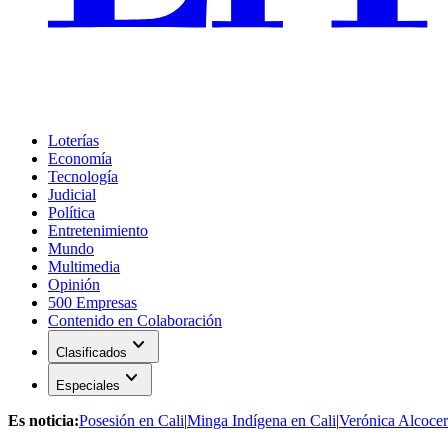
Loterías
Economía
Tecnología
Judicial
Política
Entretenimiento
Mundo
Multimedia
Opinión
500 Empresas
Contenido en Colaboración
expand_more
Clasificados
expand_more
Especiales
Es noticia:
Posesión en Cali
|
Minga Indígena en Cali
|
Verónica Alcocer