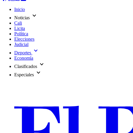
Inicio
expand_more
Noticias
Cali
Licita
Política
Elecciones
Judicial
expand_more
Deportes
Economía
expand_more
Clasificados
expand_more
Especiales