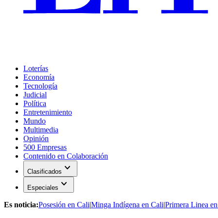
Loterías
Economía
Tecnología
Judicial
Política
Entretenimiento
Mundo
Multimedia
Opinión
500 Empresas
Contenido en Colaboración
expand_more
Clasificados
expand_more
Especiales
Es noticia:
Posesión en Cali
|
Minga Indígena en Cali
|
Primera Linea en