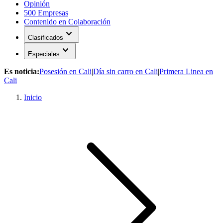
Opinión
500 Empresas
Contenido en Colaboración
expand_more
Clasificados
expand_more
Especiales
Es noticia:
Posesión en Cali
|
Día sin carro en Cali
|
Primera Linea en
Cali
Inicio