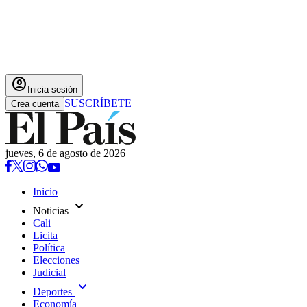
account_circle
Inicia sesión
SUSCRÍBETE
Crea cuenta
jueves, 6 de agosto de 2026
Inicio
expand_more
Noticias
Cali
Licita
Política
Elecciones
Judicial
expand_more
Deportes
Economía