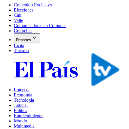
Contenido Exclusivo
Elecciones
Cali
Valle
Comunicadores en Comunas
Colombia
expand_more
Deportes
Licita
Turismo
Loterías
Economía
Tecnología
Judicial
Política
Entretenimiento
Mundo
Multimedia