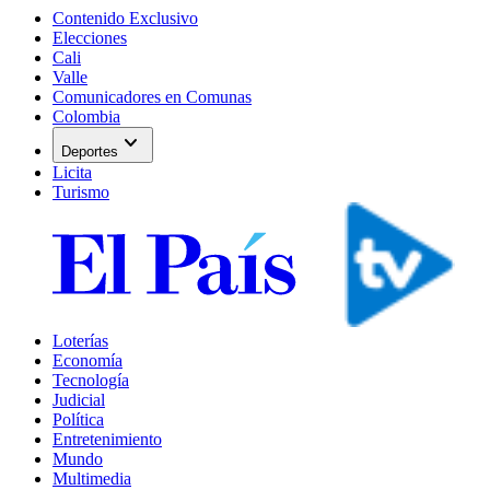
Contenido Exclusivo
Elecciones
Cali
Valle
Comunicadores en Comunas
Colombia
expand_more
Deportes
Licita
Turismo
Loterías
Economía
Tecnología
Judicial
Política
Entretenimiento
Mundo
Multimedia