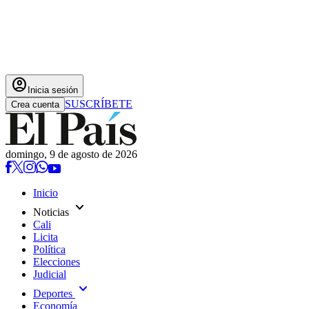
account_circle
Inicia sesión
SUSCRÍBETE
Crea cuenta
domingo, 9 de agosto de 2026
Inicio
expand_more
Noticias
Cali
Licita
Política
Elecciones
Judicial
expand_more
Deportes
Economía