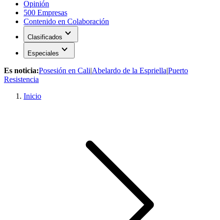
Opinión
500 Empresas
Contenido en Colaboración
expand_more
Clasificados
expand_more
Especiales
Es noticia:
Posesión en Cali
|
Abelardo de la Espriella
|
Puerto
Resistencia
Inicio