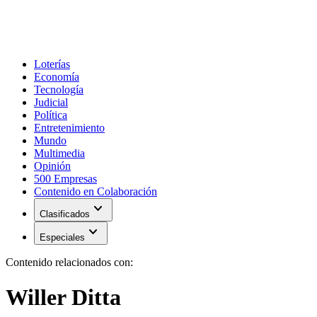
Loterías
Economía
Tecnología
Judicial
Política
Entretenimiento
Mundo
Multimedia
Opinión
500 Empresas
Contenido en Colaboración
expand_more
Clasificados
expand_more
Especiales
Contenido relacionados con:
Willer Ditta