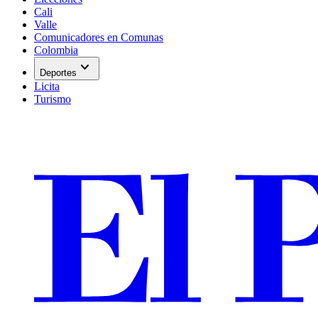
Cali
Valle
Comunicadores en Comunas
Colombia
expand_more
Deportes
Licita
Turismo