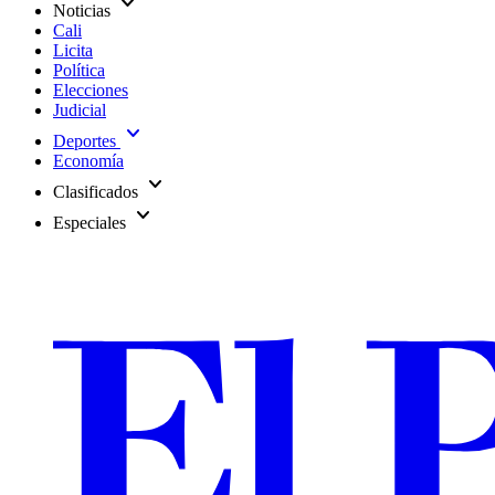
expand_more
Noticias
Cali
Licita
Política
Elecciones
Judicial
expand_more
Deportes
Economía
expand_more
Clasificados
expand_more
Especiales