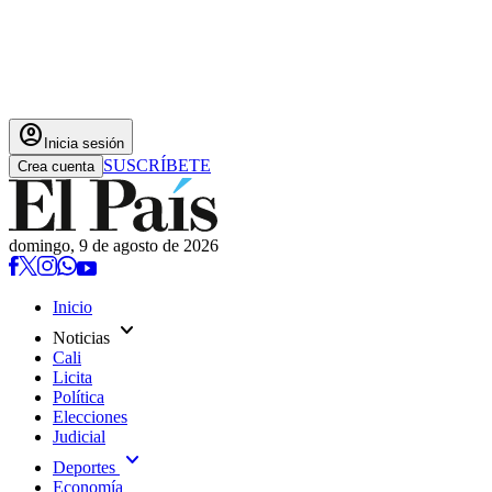
account_circle
Inicia sesión
SUSCRÍBETE
Crea cuenta
domingo, 9 de agosto de 2026
Inicio
expand_more
Noticias
Cali
Licita
Política
Elecciones
Judicial
expand_more
Deportes
Economía