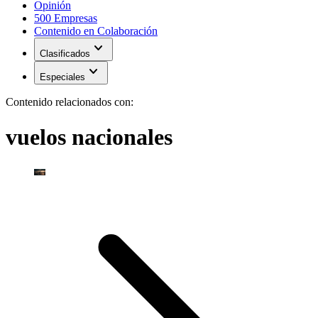
Opinión
500 Empresas
Contenido en Colaboración
expand_more
Clasificados
expand_more
Especiales
Contenido relacionados con:
vuelos nacionales