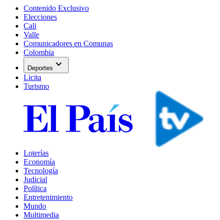
Contenido Exclusivo
Elecciones
Cali
Valle
Comunicadores en Comunas
Colombia
expand_more
Deportes
Licita
Turismo
Loterías
Economía
Tecnología
Judicial
Política
Entretenimiento
Mundo
Multimedia