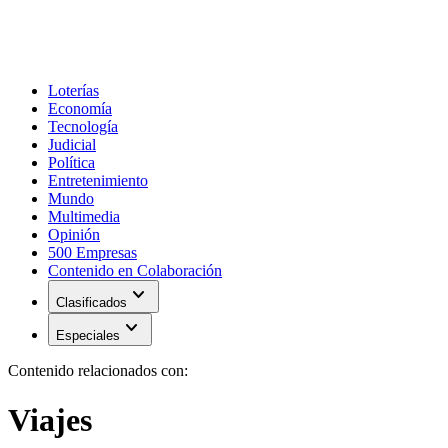
Loterías
Economía
Tecnología
Judicial
Política
Entretenimiento
Mundo
Multimedia
Opinión
500 Empresas
Contenido en Colaboración
expand_more
Clasificados
expand_more
Especiales
Contenido relacionados con:
Viajes