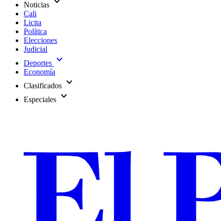
expand_more
Noticias
Cali
Licita
Política
Elecciones
Judicial
expand_more
Deportes
Economía
expand_more
Clasificados
expand_more
Especiales