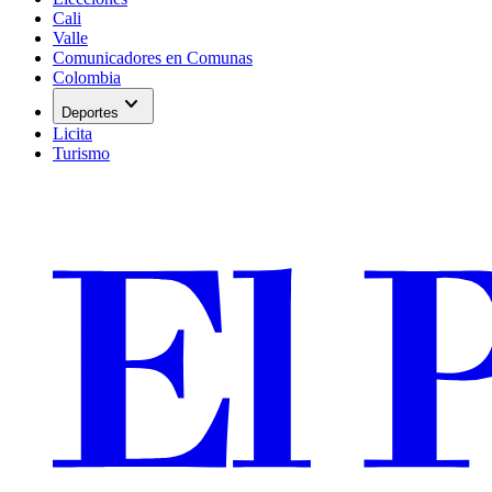
Cali
Valle
Comunicadores en Comunas
Colombia
expand_more
Deportes
Licita
Turismo