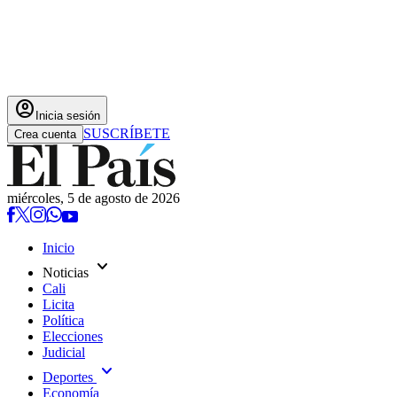
account_circle
Inicia sesión
SUSCRÍBETE
Crea cuenta
miércoles, 5 de agosto de 2026
Inicio
expand_more
Noticias
Cali
Licita
Política
Elecciones
Judicial
expand_more
Deportes
Economía