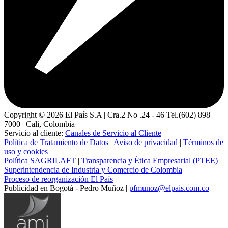
Copyright ©
2026
El País S.A | Cra.2 No .24 - 46 Tel.(602) 898
7000 | Cali, Colombia
Servicio al cliente:
Canales de Servicio al Cliente
Política de Tratamiento de Datos
|
Aviso de privacidad
|
Términos de
uso y cookies
Política SAGRILAFT
|
Transparencia y Ética Empresarial (PTEE)
Superintendencia de Industria y Comercio de Colombia
|
Proceso de reorganización El País
Publicidad en Bogotá - Pedro Muñoz |
pfmunoz@elpais.com.co