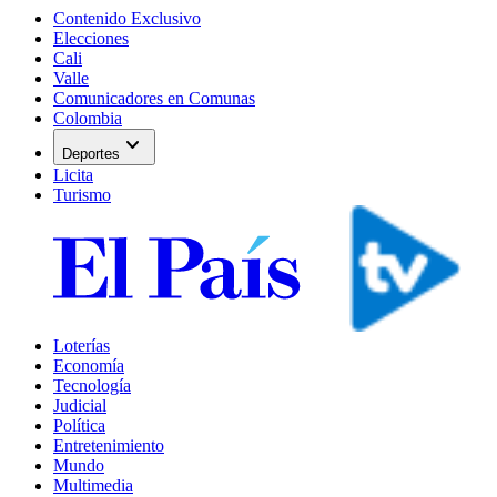
Contenido Exclusivo
Elecciones
Cali
Valle
Comunicadores en Comunas
Colombia
expand_more
Deportes
Licita
Turismo
Loterías
Economía
Tecnología
Judicial
Política
Entretenimiento
Mundo
Multimedia