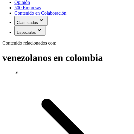
Opinión
500 Empresas
Contenido en Colaboración
expand_more
Clasificados
expand_more
Especiales
Contenido relacionados con:
venezolanos en colombia