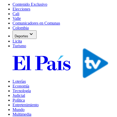
Contenido Exclusivo
Elecciones
Cali
Valle
Comunicadores en Comunas
Colombia
expand_more
Deportes
Licita
Turismo
Loterías
Economía
Tecnología
Judicial
Política
Entretenimiento
Mundo
Multimedia