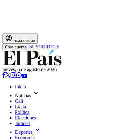
account_circle
Inicia sesión
SUSCRÍBETE
Crea cuenta
jueves, 6 de agosto de 2026
Inicio
expand_more
Noticias
Cali
Licita
Política
Elecciones
Judicial
expand_more
Deportes
Economía