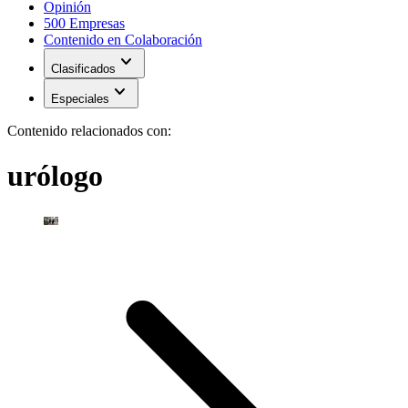
Opinión
500 Empresas
Contenido en Colaboración
expand_more
Clasificados
expand_more
Especiales
Contenido relacionados con:
urólogo