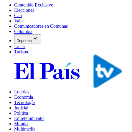
Contenido Exclusivo
Elecciones
Cali
Valle
Comunicadores en Comunas
Colombia
expand_more
Deportes
Licita
Turismo
Loterías
Economía
Tecnología
Judicial
Política
Entretenimiento
Mundo
Multimedia