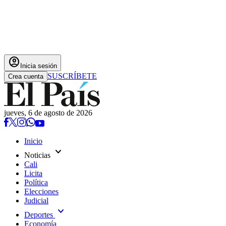
account_circle
Inicia sesión
SUSCRÍBETE
Crea cuenta
jueves, 6 de agosto de 2026
Inicio
expand_more
Noticias
Cali
Licita
Política
Elecciones
Judicial
expand_more
Deportes
Economía