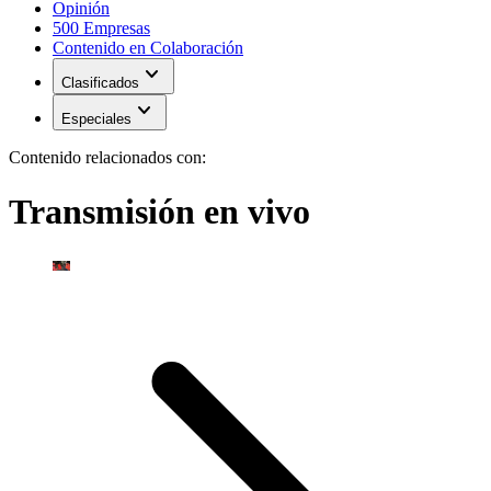
Opinión
500 Empresas
Contenido en Colaboración
expand_more
Clasificados
expand_more
Especiales
Contenido relacionados con:
Transmisión en vivo