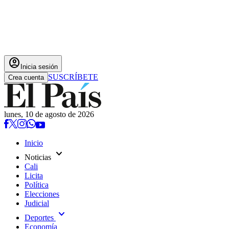
account_circle
Inicia sesión
SUSCRÍBETE
Crea cuenta
lunes, 10 de agosto de 2026
Inicio
expand_more
Noticias
Cali
Licita
Política
Elecciones
Judicial
expand_more
Deportes
Economía