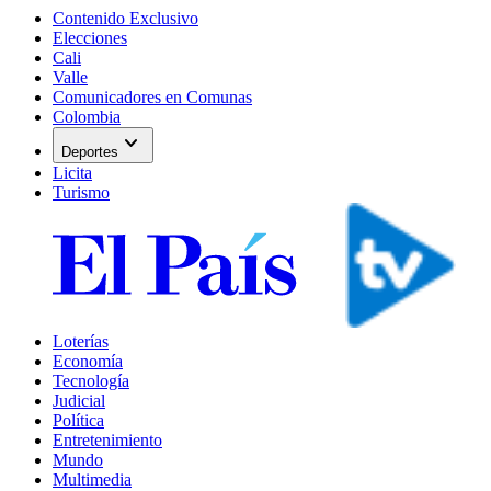
Contenido Exclusivo
Elecciones
Cali
Valle
Comunicadores en Comunas
Colombia
expand_more
Deportes
Licita
Turismo
Loterías
Economía
Tecnología
Judicial
Política
Entretenimiento
Mundo
Multimedia