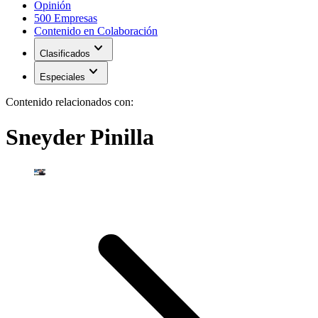
Opinión
500 Empresas
Contenido en Colaboración
expand_more
Clasificados
expand_more
Especiales
Contenido relacionados con:
Sneyder Pinilla