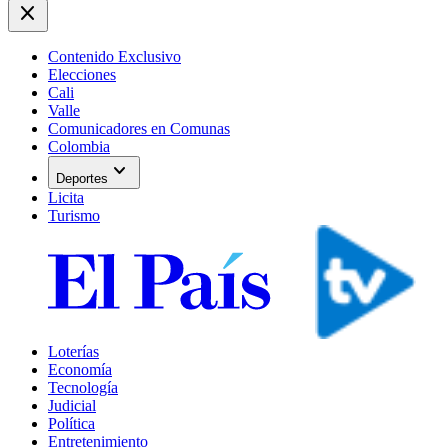
close
Contenido Exclusivo
Elecciones
Cali
Valle
Comunicadores en Comunas
Colombia
expand_more
Deportes
Licita
Turismo
Loterías
Economía
Tecnología
Judicial
Política
Entretenimiento