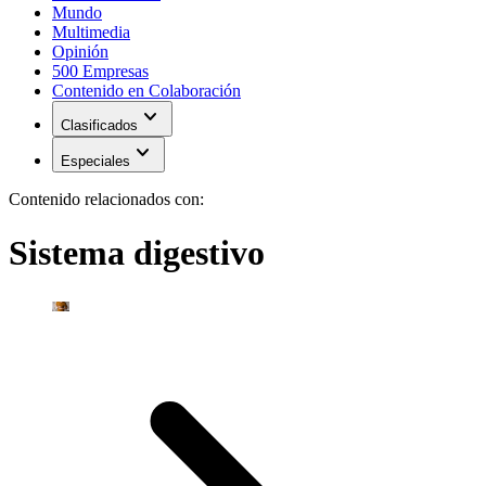
Mundo
Multimedia
Opinión
500 Empresas
Contenido en Colaboración
expand_more
Clasificados
expand_more
Especiales
Contenido relacionados con:
Sistema digestivo