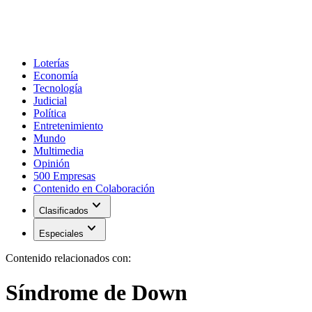
Loterías
Economía
Tecnología
Judicial
Política
Entretenimiento
Mundo
Multimedia
Opinión
500 Empresas
Contenido en Colaboración
expand_more
Clasificados
expand_more
Especiales
Contenido relacionados con:
Síndrome de Down