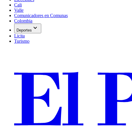
Cali
Valle
Comunicadores en Comunas
Colombia
expand_more
Deportes
Licita
Turismo