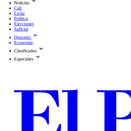
expand_more
Noticias
Cali
Licita
Política
Elecciones
Judicial
expand_more
Deportes
Economía
expand_more
Clasificados
expand_more
Especiales