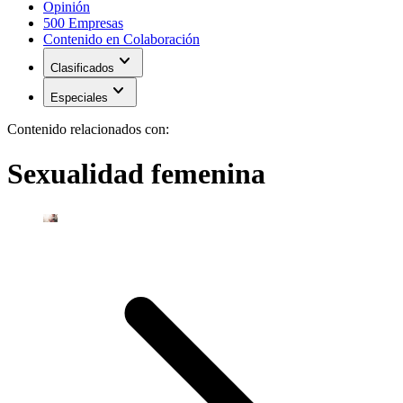
Opinión
500 Empresas
Contenido en Colaboración
expand_more
Clasificados
expand_more
Especiales
Contenido relacionados con:
Sexualidad femenina