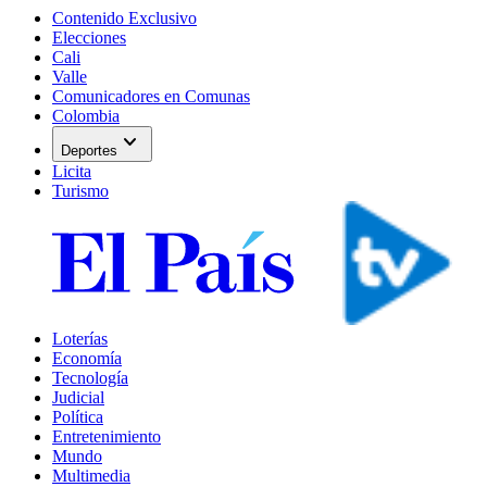
Contenido Exclusivo
Elecciones
Cali
Valle
Comunicadores en Comunas
Colombia
expand_more
Deportes
Licita
Turismo
Loterías
Economía
Tecnología
Judicial
Política
Entretenimiento
Mundo
Multimedia