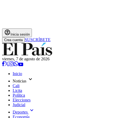
account_circle
Inicia sesión
SUSCRÍBETE
Crea cuenta
viernes, 7 de agosto de 2026
Inicio
expand_more
Noticias
Cali
Licita
Política
Elecciones
Judicial
expand_more
Deportes
Economía