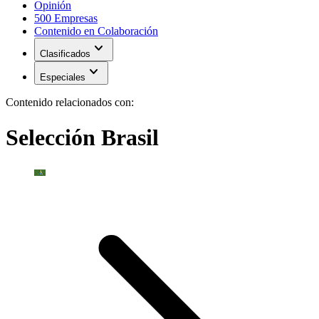
Opinión
500 Empresas
Contenido en Colaboración
expand_more
Clasificados
expand_more
Especiales
Contenido relacionados con:
Selección Brasil