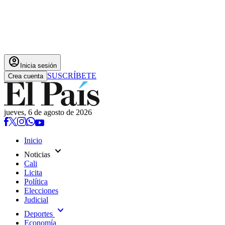
account_circle
Inicia sesión
SUSCRÍBETE
Crea cuenta
jueves, 6 de agosto de 2026
Inicio
expand_more
Noticias
Cali
Licita
Política
Elecciones
Judicial
expand_more
Deportes
Economía