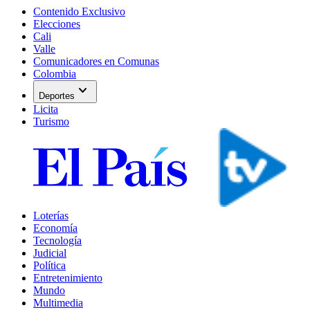
Contenido Exclusivo
Elecciones
Cali
Valle
Comunicadores en Comunas
Colombia
expand_more
Deportes
Licita
Turismo
Loterías
Economía
Tecnología
Judicial
Política
Entretenimiento
Mundo
Multimedia