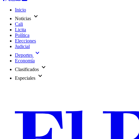
Inicio
expand_more
Noticias
Cali
Licita
Política
Elecciones
Judicial
expand_more
Deportes
Economía
expand_more
Clasificados
expand_more
Especiales