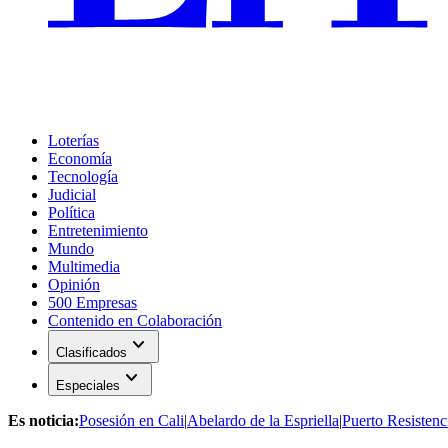
Loterías
Economía
Tecnología
Judicial
Política
Entretenimiento
Mundo
Multimedia
Opinión
500 Empresas
Contenido en Colaboración
expand_more
Clasificados
expand_more
Especiales
Es noticia:
Posesión en Cali
|
Abelardo de la Espriella
|
Puerto Resistenc