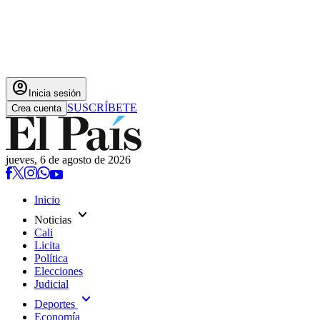
account_circle
Inicia sesión
SUSCRÍBETE
Crea cuenta
jueves, 6 de agosto de 2026
Inicio
expand_more
Noticias
Cali
Licita
Política
Elecciones
Judicial
expand_more
Deportes
Economía