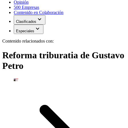
Opinión
500 Empresas
Contenido en Colaboración
expand_more
Clasificados
expand_more
Especiales
Contenido relacionados con:
Reforma triburatia de Gustavo
Petro