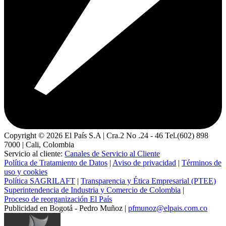
Copyright ©
2026
El País S.A | Cra.2 No .24 - 46 Tel.(602) 898
7000 | Cali, Colombia
Servicio al cliente:
Canales de Servicio al Cliente
Política de Tratamiento de Datos
|
Aviso de privacidad
|
Términos de
uso y cookies
Política SAGRILAFT
|
Transparencia y Ética Empresarial (PTEE)
Superintendencia de Industria y Comercio de Colombia
|
Proceso de reorganización El País
Publicidad en Bogotá - Pedro Muñoz |
pfmunoz@elpais.com.co