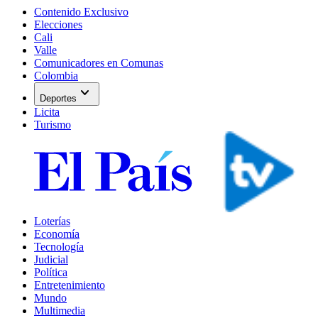
Contenido Exclusivo
Elecciones
Cali
Valle
Comunicadores en Comunas
Colombia
expand_more
Deportes
Licita
Turismo
Loterías
Economía
Tecnología
Judicial
Política
Entretenimiento
Mundo
Multimedia