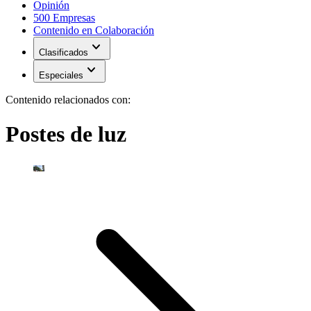
Opinión
500 Empresas
Contenido en Colaboración
expand_more
Clasificados
expand_more
Especiales
Contenido relacionados con:
Postes de luz