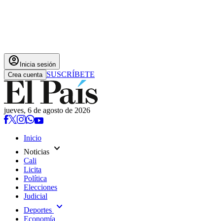
account_circle
Inicia sesión
SUSCRÍBETE
Crea cuenta
jueves, 6 de agosto de 2026
Inicio
expand_more
Noticias
Cali
Licita
Política
Elecciones
Judicial
expand_more
Deportes
Economía