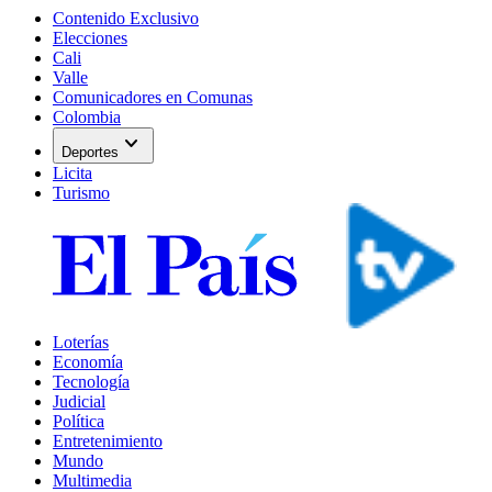
Contenido Exclusivo
Elecciones
Cali
Valle
Comunicadores en Comunas
Colombia
expand_more
Deportes
Licita
Turismo
Loterías
Economía
Tecnología
Judicial
Política
Entretenimiento
Mundo
Multimedia