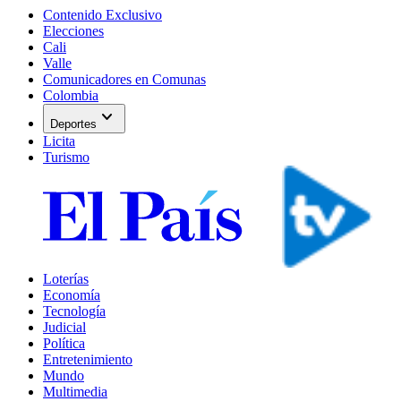
Contenido Exclusivo
Elecciones
Cali
Valle
Comunicadores en Comunas
Colombia
expand_more
Deportes
Licita
Turismo
Loterías
Economía
Tecnología
Judicial
Política
Entretenimiento
Mundo
Multimedia