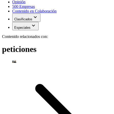
Opinión
500 Empresas
Contenido en Colaboración
expand_more
Clasificados
expand_more
Especiales
Contenido relacionados con:
peticiones