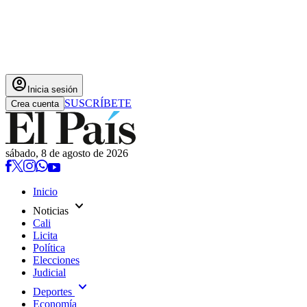
account_circle
Inicia sesión
SUSCRÍBETE
Crea cuenta
sábado, 8 de agosto de 2026
Inicio
expand_more
Noticias
Cali
Licita
Política
Elecciones
Judicial
expand_more
Deportes
Economía