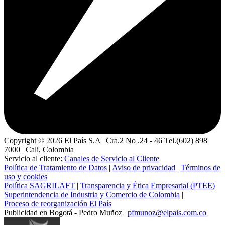
Copyright ©
2026
El País S.A | Cra.2 No .24 - 46 Tel.(602) 898
7000 | Cali, Colombia
Servicio al cliente:
Canales de Servicio al Cliente
Política de Tratamiento de Datos
|
Aviso de privacidad
|
Términos de
uso y cookies
Política SAGRILAFT
|
Transparencia y Ética Empresarial (PTEE)
Superintendencia de Industria y Comercio de Colombia
|
Proceso de reorganización El País
Publicidad en Bogotá - Pedro Muñoz |
pfmunoz@elpais.com.co