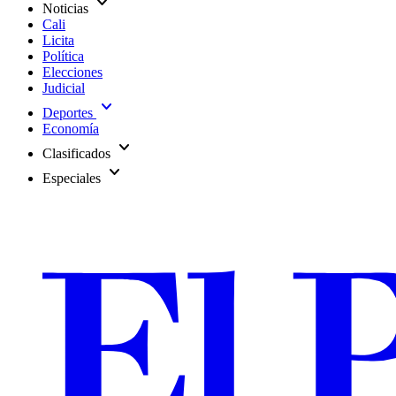
expand_more
Noticias
Cali
Licita
Política
Elecciones
Judicial
expand_more
Deportes
Economía
expand_more
Clasificados
expand_more
Especiales