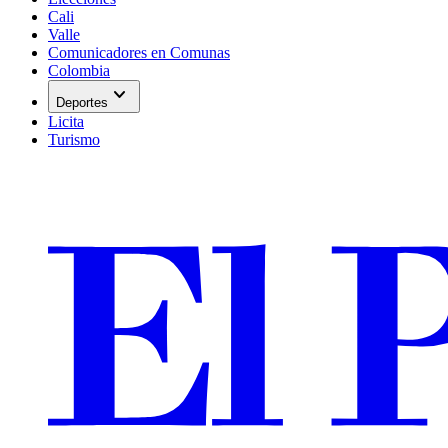
Cali
Valle
Comunicadores en Comunas
Colombia
expand_more
Deportes
Licita
Turismo