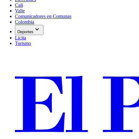
Cali
Valle
Comunicadores en Comunas
Colombia
expand_more
Deportes
Licita
Turismo