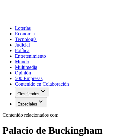
Loterías
Economía
Tecnología
Judicial
Política
Entretenimiento
Mundo
Multimedia
Opinión
500 Empresas
Contenido en Colaboración
expand_more
Clasificados
expand_more
Especiales
Contenido relacionados con:
Palacio de Buckingham