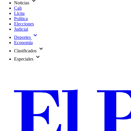
expand_more
Noticias
Cali
Licita
Política
Elecciones
Judicial
expand_more
Deportes
Economía
expand_more
Clasificados
expand_more
Especiales