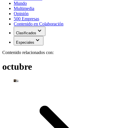
Mundo
Multimedia
Opinión
500 Empresas
Contenido en Colaboración
expand_more
Clasificados
expand_more
Especiales
Contenido relacionados con:
octubre