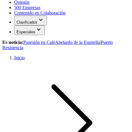
Opinión
500 Empresas
Contenido en Colaboración
expand_more
Clasificados
expand_more
Especiales
Es noticia:
Posesión en Cali
|
Abelardo de la Espriella
|
Puerto
Resistencia
Inicio