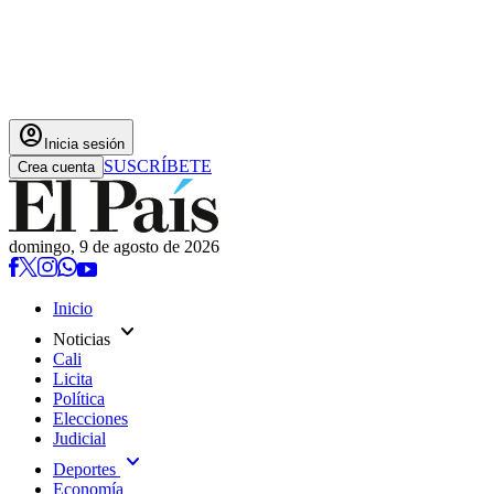
account_circle
Inicia sesión
SUSCRÍBETE
Crea cuenta
domingo, 9 de agosto de 2026
Inicio
expand_more
Noticias
Cali
Licita
Política
Elecciones
Judicial
expand_more
Deportes
Economía