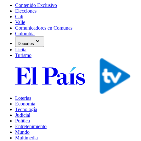
Contenido Exclusivo
Elecciones
Cali
Valle
Comunicadores en Comunas
Colombia
expand_more
Deportes
Licita
Turismo
Loterías
Economía
Tecnología
Judicial
Política
Entretenimiento
Mundo
Multimedia