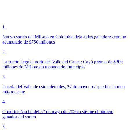
1
.
Nuevo sorteo del MiLoto en Colombia deja a dos ganadores con un
acumulado de $750 millones
2
.
La suerte llegó al norte del Valle del Cauca: Cayó premio de $300
millones de MiLoto en reconocido municipio
3
.
Lotería del Valle de este miércoles, 27 de mayo; así quedó el sorteo
más reciente
4
.
Chontico Noche del 27 de mayo de 2026: este fue el número
ganador del sorteo
5
.